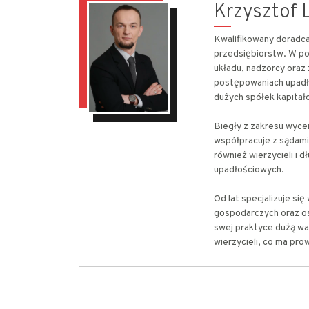
Krzysztof L
Kwalifikowany doradca 
przedsiębiorstw. W po
układu, nadzorcy oraz
postępowaniach upadł
dużych spółek kapitało
Biegły z zakresu wyce
współpracuje z sądami
również wierzycieli i 
upadłościowych.
Od lat specjalizuje s
gospodarczych oraz os
swej praktyce dużą wa
wierzycieli, co ma pro