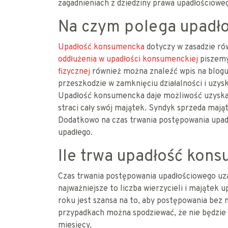
zagadnieniach z dziedziny prawa upadłościowe
Na czym polega upadł
Upadłość konsumencka
dotyczy w zasadzie ró
oddłużenia w upadłości konsumenckiej
piszemy
fizycznej
również można znaleźć wpis na blogu.
przeszkodzie w zamknięciu działalności i uzys
Upadłość konsumencka daje możliwość uzyskania
straci cały swój majątek. Syndyk sprzeda mają
Dodatkowo na czas trwania postępowania upad
upadłego.
Ile trwa upadłość kon
Czas trwania postępowania upadłościowego uza
najważniejsze to liczba wierzycieli i majątek 
roku jest szansa na to, aby postępowania bez 
przypadkach można spodziewać, że nie będzie 
miesięcy.