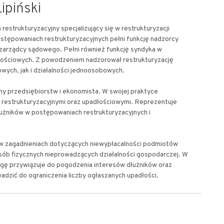
ipiński
restrukturyzacyjny specjalizujący się w restrukturyzacji
stępowaniach restrukturyzacyjnych pełni funkcję nadzorcy
 zarządcy sądowego. Pełni również funkcję syndyka w
ościowych. Z powodzeniem nadzorował restrukturyzację
wych, jak i działalności jednoosobowych.
ny przedsiębiorstw i ekonomista. W swojej praktyce
 restrukturyzacyjnymi oraz upadłościowymi. Reprezentuje
dłużników w postępowaniach restrukturyzacyjnych i
ię w zagadnieniach dotyczących niewypłacalności podmiotów
ób fizycznych nieprowadzących działalności gospodarczej. W
gę przywiązuje do pogodzenia interesów dłużników oraz
wadzić do ograniczenia liczby ogłaszanych upadłości.