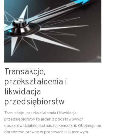
Transakcje,
przekształcenia i
likwidacja
przedsiębiorstw
Transakcje, przekształcenia i likwidacja
przedsiębiorstw to jeden z podstawowych
obszarów działalności naszej kancelarii. Obejmuje on
doradztwo prawne w procesach o kluczowym