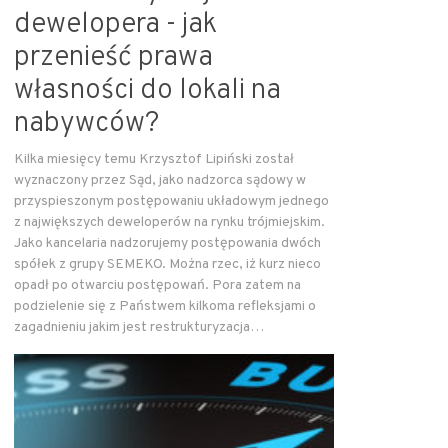
dewelopera - jak
przenieść prawa
własności do lokali na
nabywców?
Kilka miesięcy temu Krzysztof Lipiński został
wyznaczony przez Sąd, jako nadzorca sądowy w
przyspieszonym postępowaniu układowym jednego
z największych deweloperów na rynku trójmiejskim.
Jako kancelaria nadzorujemy postępowania dwóch
spółek z grupy SEMEKO. Można rzec, iż kurz nieco
opadł po otwarciu postępowań. Pora zatem na
podzielenie się z Państwem kilkoma refleksjami o
zagadnieniu jakim jest restrukturyzacja…