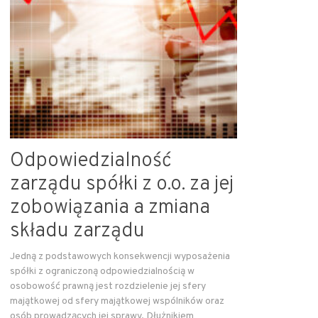
Odpowiedzialność
zarządu spółki z o.o. za jej
zobowiązania a zmiana
składu zarządu
Jedną z podstawowych konsekwencji wyposażenia
spółki z ograniczoną odpowiedzialnością w
osobowość prawną jest rozdzielenie jej sfery
majątkowej od sfery majątkowej wspólników oraz
osób prowadzących jej sprawy. Dłużnikiem