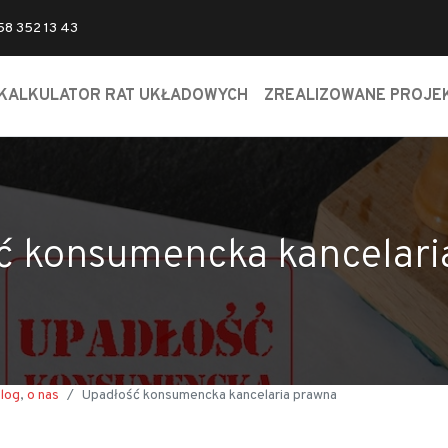
 58 352 13 43
KALKULATOR RAT UKŁADOWYCH
ZREALIZOWANE PROJE
ć konsumencka kancelari
log
,
o nas
Upadłość konsumencka kancelaria prawna