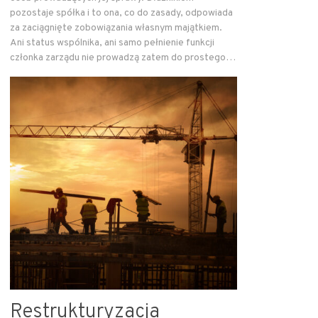
pozostaje spółka i to ona, co do zasady, odpowiada
za zaciągnięte zobowiązania własnym majątkiem.
Ani status wspólnika, ani samo pełnienie funkcji
członka zarządu nie prowadzą zatem do prostego…
Restrukturyzacja