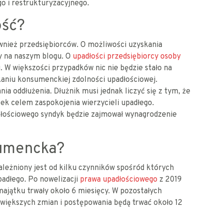
go i restrukturyzacyjnego.
ość?
wnież przedsiębiorców. O możliwości uzyskania
 na naszym blogu. O
upadłości przedsiębiorcy osoby
 W większości przypadków nic nie będzie stało na
kaniu konsumenckiej zdolności upadłościowej.
 oddłużenia. Dłużnik musi jednak liczyć się z tym, że
tek celem zaspokojenia wierzycieli upadłego.
łościowego syndyk będzie zajmował wynagrodzenie
sumencka?
leżniony jest od kilku czynników spośród których
upadłego. Po nowelizacji
prawa upadłościowego
z 2019
majątku trwały około 6 miesięcy. W pozostałych
większych zmian i postępowania będą trwać około 12