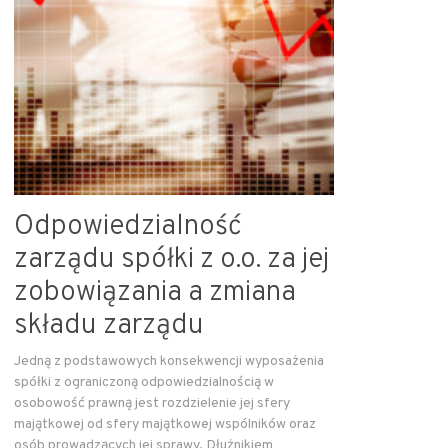
Odpowiedzialność
zarządu spółki z o.o. za jej
zobowiązania a zmiana
składu zarządu
Jedną z podstawowych konsekwencji wyposażenia
spółki z ograniczoną odpowiedzialnością w
osobowość prawną jest rozdzielenie jej sfery
majątkowej od sfery majątkowej wspólników oraz
osób prowadzących jej sprawy. Dłużnikiem