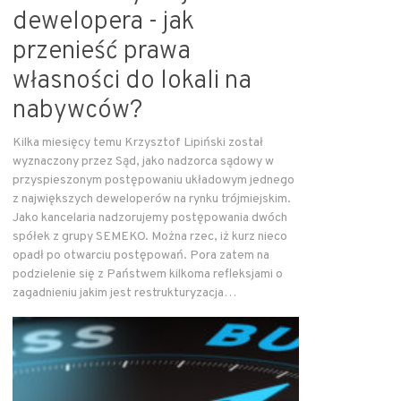
dewelopera - jak
przenieść prawa
własności do lokali na
nabywców?
Kilka miesięcy temu Krzysztof Lipiński został
wyznaczony przez Sąd, jako nadzorca sądowy w
przyspieszonym postępowaniu układowym jednego
z największych deweloperów na rynku trójmiejskim.
Jako kancelaria nadzorujemy postępowania dwóch
spółek z grupy SEMEKO. Można rzec, iż kurz nieco
opadł po otwarciu postępowań. Pora zatem na
podzielenie się z Państwem kilkoma refleksjami o
zagadnieniu jakim jest restrukturyzacja…