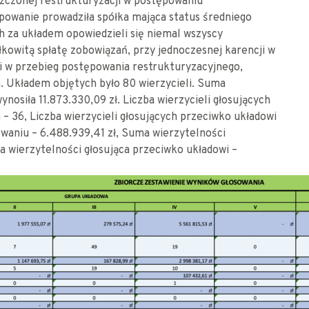
szczonej restrukturyzacji w postępowaniu
owanie prowadziła spółka mająca status średniego
h za układem opowiedzieli się niemal wszyscy
łkowitą spłatę zobowiązań, przy jednoczesnej karencji w
i w przebieg postępowania restrukturyzacyjnego,
. Układem objętych było 80 wierzycieli. Suma
nosiła 11.873.330,09 zł. Liczba wierzycieli głosujących
m – 36, Liczba wierzycieli głosujących przeciwko układowi
sowaniu – 6.488.939,41 zł, Suma wierzytelności
a wierzytelności głosująca przeciwko układowi –