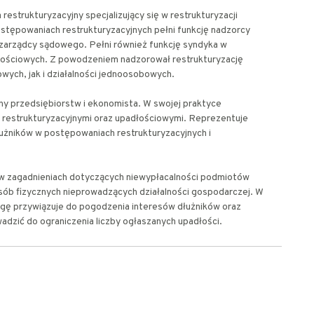
restrukturyzacyjny specjalizujący się w restrukturyzacji
stępowaniach restrukturyzacyjnych pełni funkcję nadzorcy
 zarządcy sądowego. Pełni również funkcję syndyka w
ościowych. Z powodzeniem nadzorował restrukturyzację
wych, jak i działalności jednoosobowych.
ny przedsiębiorstw i ekonomista. W swojej praktyce
 restrukturyzacyjnymi oraz upadłościowymi. Reprezentuje
dłużników w postępowaniach restrukturyzacyjnych i
ię w zagadnieniach dotyczących niewypłacalności podmiotów
ób fizycznych nieprowadzących działalności gospodarczej. W
gę przywiązuje do pogodzenia interesów dłużników oraz
wadzić do ograniczenia liczby ogłaszanych upadłości.