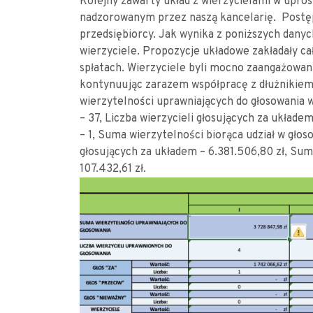
Kolejny zawarty układ z wierzycielami w upro
nadzorowanym przez naszą kancelarię. Postęp
przedsiębiorcy. Jak wynika z poniższych danyc
wierzyciele. Propozycje układowe zakładały ca
spłatach. Wierzyciele byli mocno zaangażowan
kontynuując zarazem współpracę z dłużnikiem
wierzytelności uprawniających do głosowania wy
– 37, Liczba wierzycieli głosujących za układe
– 1, Suma wierzytelności biorąca udział w gło
głosujących za układem – 6.381.506,80 zł, Sum
107.432,61 zł.