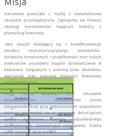
Misja
Kancelaria powstała z myślą o kompleksowej
obsłudze przedsiębiorstw. Zajmujemy się również
obsługą konsumentów mających kłopoty z
płynnością finansową.
Jako zespół składający się z kwalifikowanego
doradcy restrukturyzacyjnego, adwokatów,
doradców biznesowych i podatkowych oraz byłych
bankowców posiadamy bogate doświadczenie w
kwestiach związanych z ochroną praw dłużników,
wierzycieli oraz poprawą płynności finansowej
przedsiębiorstwa.
Misją naszej kancelarii jest ratowanie
przedsiębiorców i konsumentów przed
niewypłacalnością przy jednoczesnym pogodzeniu
interesu wierzycieli, co w sprawach dotyczących
spłaty zadłużenia wymaga odpowiedniego
doświadczenia. Zawsze jest rozwiązanie, trzeba
tylko wiedzieć jak je znaleźć.