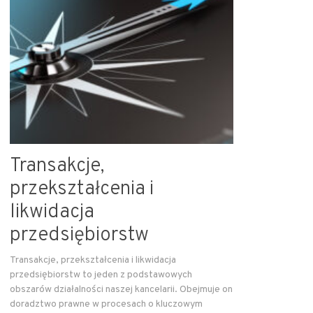
Transakcje,
przekształcenia i
likwidacja
przedsiębiorstw
Transakcje, przekształcenia i likwidacja
przedsiębiorstw to jeden z podstawowych
obszarów działalności naszej kancelarii. Obejmuje on
doradztwo prawne w procesach o kluczowym