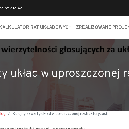
 58 352 13 43
KALKULATOR RAT UKŁADOWYCH
ZREALIZOWANE PROJE
y układ w uproszczonej r
log
Kolejny zawarty układ w uproszczonej restrukturyzacji