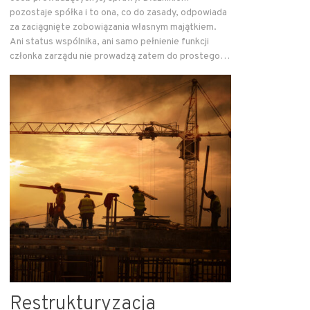
pozostaje spółka i to ona, co do zasady, odpowiada
za zaciągnięte zobowiązania własnym majątkiem.
Ani status wspólnika, ani samo pełnienie funkcji
członka zarządu nie prowadzą zatem do prostego…
Restrukturyzacja