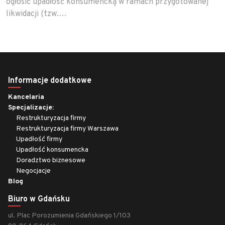
ogłosić upadłość konsumencką w ramach przygotowanej
likwidacji (tzw.…
Informacje dodatkowe
Kancelaria
Specjalizacje:
Restrukturyzacja firmy
Restrukturyzacja firmy Warszawa
Upadłość firmy
Upadłość konsumencka
Doradztwo biznesowe
Negocjacje
Blog
Biuro w Gdańsku
ul. Plac Porozumienia Gdańskiego 1/103