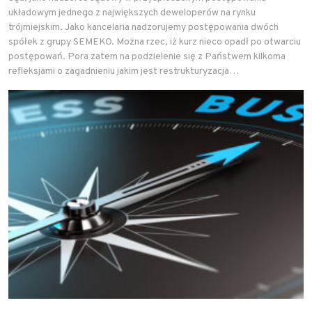
układowym jednego z największych deweloperów na rynku
trójmiejskim. Jako kancelaria nadzorujemy postępowania dwóch
spółek z grupy SEMEKO. Można rzec, iż kurz nieco opadł po otwarciu
postępowań. Pora zatem na podzielenie się z Państwem kilkoma
refleksjami o zagadnieniu jakim jest restrukturyzacja…