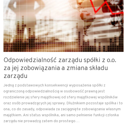
Odpowiedzialność zarządu spółki z o.o.
za jej zobowiązania a zmiana składu
zarządu
Jedną z podstawowych konsekwencji wyposażenia spółki z
ograniczoną odpowiedzialnością w osobowość prawną jest
rozdzielenie jej sfery majątkowej od sfery majątkowej wspólników
oraz osób prowadzących jej sprawy. Dłużnikiem pozostaje spółka i to
ona, co do zasady, odpowiada za zaciągnięte zobowiązania własnym
majątkiem. Ani status wspólnika, ani samo pełnienie funkcji członka
zarządu nie prowadzą zatem do prostego…