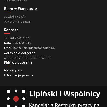
80-864 Gdańsk
Biuro w Warszawie
ul. Złota 75a/7
00-819 Warszawa
Kontakt
Tel:
58 352 13 43
Kom:
696 618 449
Email:
kontakt@lipinskikancelaria.pl
Adres do e-doręczeń:
AE:PL-86708-99627-TJFWF-28
Pliki do pobrania
Wzory pism
Informacja prawna