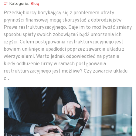
Kategorie:
Blog
Przedsiębiorcy borykający się z problemem utraty
płynności finansowej mogą skorzystać z dobrodziejstw
Prawa restrukturyzacyjnego. Daje im to możliwość zmiany
sposobu spłaty swoich zobowiązań bądź umorzenia ich
części. Celem postępowania restrukturyzacyjnego jest
bowiem uniknięcie upadłości poprzez zawarcie układu z
wierzycielami. Warto jednak odpowiedzieć na pytanie
kiedy oddłużenie firmy w ramach postępowania
restrukturyzacyjnego jest możliwe? Czy zawarcie układu
z…