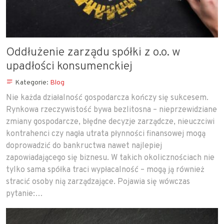
Oddłużenie zarządu spółki z o.o. w
upadłości konsumenckiej
Kategorie:
Blog
Nie każda działalność gospodarcza kończy się sukcesem.
Rynkowa rzeczywistość bywa bezlitosna – nieprzewidziane
zmiany gospodarcze, błędne decyzje zarządcze, nieuczciwi
kontrahenci czy nagła utrata płynności finansowej mogą
doprowadzić do bankructwa nawet najlepiej
zapowiadającego się biznesu. W takich okolicznościach nie
tylko sama spółka traci wypłacalność – mogą ją również
stracić osoby nią zarządzające. Pojawia się wówczas
pytanie:…