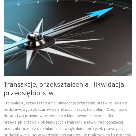
Transakcje, przekształcenia i likwidacja
przedsiębiorstw
Transakcje, przekształcenia i likwidacja przedsiębiorstw to jeden z
podstawowych obszarów działalności naszej kancelarii. Obejmuje on
doradztwo prawne w procesach o kluczowym znaczeniu dla
przedsiębiorstwa – obejmujących transakcje M&A, reorganizację
oraz zakończenie działalności z uwzględnieniem ryzyk prawnych,
podatkowych i odpowiedzialności zarządu. W praktyce są to procesy,