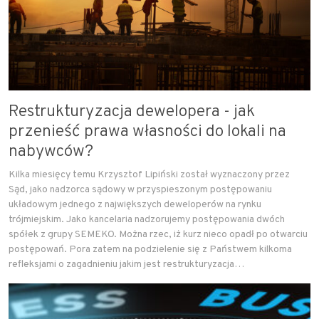
Restrukturyzacja dewelopera - jak
przenieść prawa własności do lokali na
nabywców?
Kilka miesięcy temu Krzysztof Lipiński został wyznaczony przez
Sąd, jako nadzorca sądowy w przyspieszonym postępowaniu
układowym jednego z największych deweloperów na rynku
trójmiejskim. Jako kancelaria nadzorujemy postępowania dwóch
spółek z grupy SEMEKO. Można rzec, iż kurz nieco opadł po otwarciu
postępowań. Pora zatem na podzielenie się z Państwem kilkoma
refleksjami o zagadnieniu jakim jest restrukturyzacja…