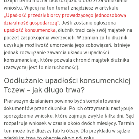
Dzięki temu można zaoszczędzić 6.000 zł za wniesienie
wniosku. Więcej na ten temat znajdziesz w artykule
„Upadłość przedsiębiorcy prowadzącego jednoosobową
działalność gospodarczą”
. Jeśli zostanie ogłoszona
upadłość konsumencka
, dłużnik traci cały swój majątek na
poczet zaspokojenia wierzycieli. W zamian za to dłużnik
uzyskuje możliwość umorzenia jego zobowiązań. Istnieje
jednak rozwiązanie zawarcia układu w upadłości
konsumenckiej, które pozwala chronić majątek dłużnika
(zazwyczaj jest to nieruchomość).
Oddłużanie upadłości konsumenckiej
Tczew – jak długo trwa?
Pierwszym działaniem powinno być skompletowanie
dokumentów przez dłużnika. Po ich otrzymaniu następuje
sporządzenie wniosku, które zajmuje zwykle kilka dni. Sąd
rozpatruje wniosek w czasie około dwóch miesięcy. Termin
ten może być dłuższy lub krótszy. Dla przykładu w sądzie
gdańskim trwa to obecnie około pół roku.