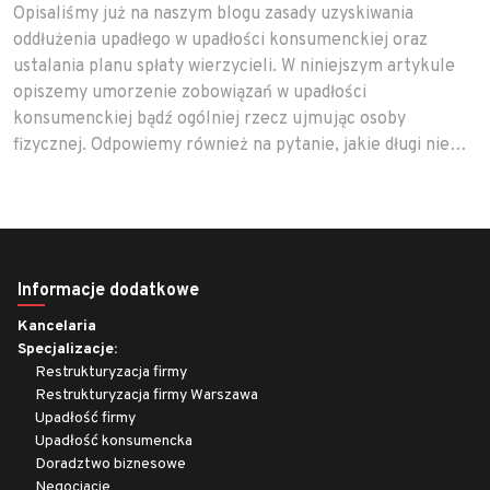
Opisaliśmy już na naszym blogu zasady uzyskiwania
oddłużenia upadłego w upadłości konsumenckiej oraz
ustalania planu spłaty wierzycieli. W niniejszym artykule
opiszemy umorzenie zobowiązań w upadłości
konsumenckiej bądź ogólniej rzecz ujmując osoby
fizycznej. Odpowiemy również na pytanie, jakie długi nie…
Informacje dodatkowe
Kancelaria
Specjalizacje:
Restrukturyzacja firmy
Restrukturyzacja firmy Warszawa
Upadłość firmy
Upadłość konsumencka
Doradztwo biznesowe
Negocjacje