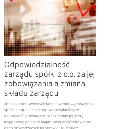
Odpowiedzialność
zarządu spółki z o.o. za jej
zobowiązania a zmiana
składu zarządu
Jedną z podstawowych konsekwencji wyposażenia
spółki z ograniczoną odpowiedzialnością w
osobowość prawną jest rozdzielenie jej sfery
majątkowej od sfery majątkowej wspólników oraz
osób prowadzących jej sprawy. Dłużnikiem