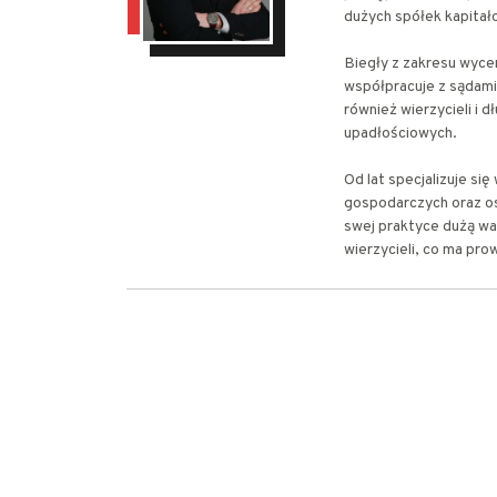
dużych spółek kapitało
Biegły z zakresu wyce
współpracuje z sądami
również wierzycieli i 
upadłościowych.
Od lat specjalizuje s
gospodarczych oraz os
swej praktyce dużą wa
wierzycieli, co ma pro