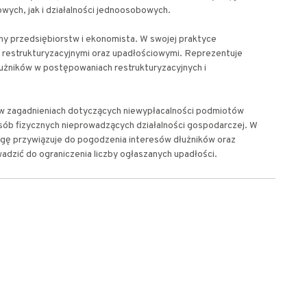
wych, jak i działalności jednoosobowych.
ny przedsiębiorstw i ekonomista. W swojej praktyce
 restrukturyzacyjnymi oraz upadłościowymi. Reprezentuje
dłużników w postępowaniach restrukturyzacyjnych i
ię w zagadnieniach dotyczących niewypłacalności podmiotów
ób fizycznych nieprowadzących działalności gospodarczej. W
gę przywiązuje do pogodzenia interesów dłużników oraz
wadzić do ograniczenia liczby ogłaszanych upadłości.