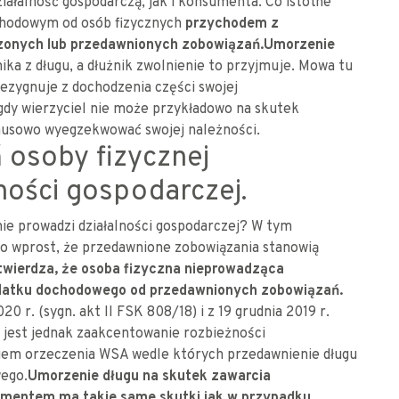
ałalność gospodarczą, jak i konsumenta. Co istotne
ochodowym od osób fizycznych
przychodem z
rzonych
lub przedawnionych zobowiązań.
Umorzenie
żnika z długu, a dłużnik zwolnienie to przyjmuje. Mowa tu
rezygnuje z dochodzenia części swojej
dy wierzyciel nie może przykładowo na skutek
usowo wyegzekwować swojej należności.
osoby fizycznej
ności gospodarczej.
 nie prowadzi działalności gospodarczej? W tym
o wprost, że przedawnione zobowiązania stanowią
otwierdza, że osoba fizyczna nieprowadząca
podatku dochodowego od przedawnionych zobowiązań.
0 r. (sygn. akt II FSK 808/18) i z 19 grudnia 2019 r.
u jest jednak zaakcentowanie rozbieżności
owiem orzeczenia WSA wedle których przedawnienie długu
ego.
Umorzenie długu na skutek zawarcia
umentem ma takie same skutki jak w przypadku