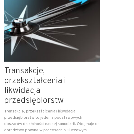
Transakcje,
przekształcenia i
likwidacja
przedsiębiorstw
Transakcje, przekształcenia i likwidacja
przedsiębiorstw to jeden z podstawowych
obszarów działalności naszej kancelarii. Obejmuje on
doradztwo prawne w procesach o kluczowym