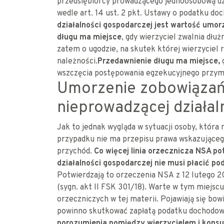
przedsiębiorcy prowadzącego jednoosobową dzi
wedle art. 14 ust. 2 pkt. Ustawy o podatku d
działalności gospodarczej jest wartość umo
długu ma miejsce
, gdy wierzyciel zwalnia dłu
zatem o ugodzie, na skutek której wierzyciel 
należności.
Przedawnienie długu ma miejsce,
g
wszczęcia postępowania egzekucyjnego przym
Umorzenie zobowiązań 
nieprowadzącej działal
Jak to jednak wygląda w sytuacji osoby, która
przypadku nie ma przepisu prawa wskazująceg
przychód.
Co więcej linia orzecznicza NSA p
działalności gospodarczej nie musi płacić 
Potwierdzają to orzeczenia
NSA z 12 lutego 202
(sygn. akt II FSK 301/18). Warte w tym miejsc
orzeczniczych w tej materii. Pojawiają się b
powinno skutkować zapłatą podatku dochodow
porozumienia pomiędzy wierzycielem i kons