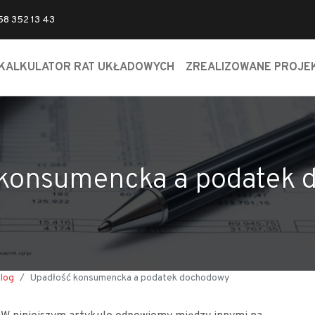
 58 352 13 43
KALKULATOR RAT UKŁADOWYCH
ZREALIZOWANE PROJE
 konsumencka a podatek 
log
Upadłość konsumencka a podatek dochodowy