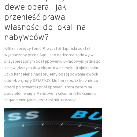
dewelopera - jak
przenieść prawa
własności do lokali na
nabywców?
Kilka miesięcy temu Krzysztof Lipiński został
wyznaczony przez Sąd, jako nadzorca sądowy w
przyspieszonym postępowaniu układowym jednego
z największych deweloperów na rynku trójmiejskim.
Jako kancelaria nadzorujemy postępowania dwóch
spółek z grupy SEMEKO. Można rzec, iż kurz nieco
opadł po otwarciu postępowań. Pora zatem na
podzielenie się z Państwem kilkoma refleksjami o
zagadnieniu jakim jest restrukturyzacja…