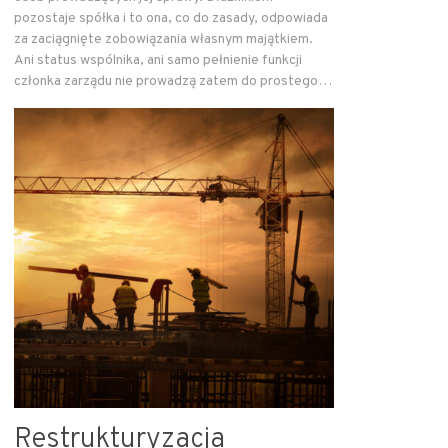
pozostaje spółka i to ona, co do zasady, odpowiada
za zaciągnięte zobowiązania własnym majątkiem.
Ani status wspólnika, ani samo pełnienie funkcji
członka zarządu nie prowadzą zatem do prostego…
Restrukturyzacja