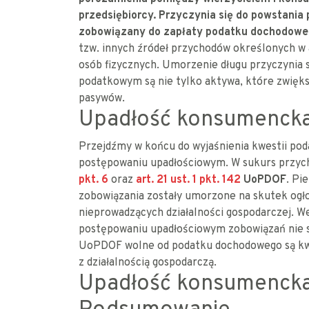
przedsiębiorcy. Przyczynia się do powstania p
zobowiązany do zapłaty podatku dochodow
tzw. innych źródeł przychodów określonych w 
osób fizycznych. Umorzenie długu przyczynia 
podatkowym są nie tylko aktywa, które zwięks
pasywów.
Upadłość konsumencka
Przejdźmy w końcu do wyjaśnienia kwestii p
postępowaniu upadłościowym. W sukurs przyc
pkt. 6
oraz
art. 21 ust. 1 pkt. 142
UoPDOF
. Pi
zobowiązania zostały umorzone na skutek ogłos
nieprowadzących działalności gospodarczej. W
postępowaniu upadłościowym zobowiązań nie sta
UoPDOF wolne od podatku dochodowego są kw
z działalnością gospodarczą.
Upadłość konsumencka