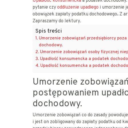
Upadłość konsumencka
a podatek dochodowy. 
pytanie czy
oddłużenie upadłego
i umorzenie j
obowiązek zapłaty podatku dochodowego
.
Z ar
Zapraszamy do lektury.
Spis treści
Umorzenie zobowiązań przedsiębiorcy poz
dochodowy.
Umorzenie zobowiązań osoby fizycznej niep
Upadłość konsumencka a podatek dochodo
Upadłość konsumencka a podatek dochod
Umorzenie zobowiązań
postępowaniem upadł
dochodowy.
Umorzenie zobowiązań co do zasady powoduje 
i jest on zobligowany do zapłaty podatku od 