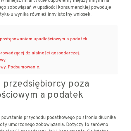
W niniejszym artykule odpowiemy między innymi na
ego zobowiązań w upadłości konsumenckiej powoduje
tykułu wynika również inny istotny wniosek.
a postępowaniem upadłościowym a podatek
rowadzącej działalności gospodarczej.
wy.
owy. Podsumowanie.
 przedsiębiorcy poza
ościowym a podatek
powstanie przychodu podatkowego po stronie dłużnika
kwoty umorzonego zobowiązania. Dotyczy to zarówno