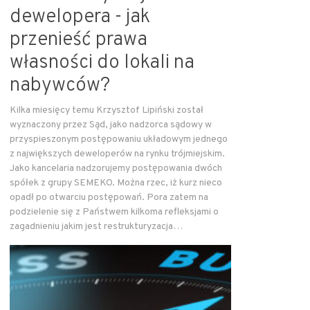
dewelopera - jak
przenieść prawa
własności do lokali na
nabywców?
Kilka miesięcy temu Krzysztof Lipiński został
wyznaczony przez Sąd, jako nadzorca sądowy w
przyspieszonym postępowaniu układowym jednego
z największych deweloperów na rynku trójmiejskim.
Jako kancelaria nadzorujemy postępowania dwóch
spółek z grupy SEMEKO. Można rzec, iż kurz nieco
opadł po otwarciu postępowań. Pora zatem na
podzielenie się z Państwem kilkoma refleksjami o
zagadnieniu jakim jest restrukturyzacja…