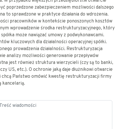
twa. W przypadku większych przedsiębiorstw otwarcie
być poprzedzone zabezpieczeniem możliwości dalszego
a to sprawdzone w praktyce działania do wdrożenia.
jności pracowników w kontekście ponoszonych kosztów
nym wprowadzenie środka restrukturyzacyjnego, który
ce spółka może nawiązać umowy z podwykonawcami.
ów kluczowych dla działalności operacyjnej spółki.
onego prowadzenia działalności. Restrukturyzacja
awie analizy możliwości generowanie przepływów
tna jest również struktura wierzycieli (czy są to banki,
 czy US, etc.). O ochronie jaką daje dłużnikowi otwarcie
i chcą Państwo omówić kwestię restrukturyzacji firmy
 kancelarią.