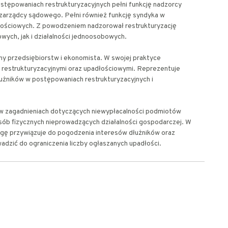
stępowaniach restrukturyzacyjnych pełni funkcję nadzorcy
 zarządcy sądowego. Pełni również funkcję syndyka w
ościowych. Z powodzeniem nadzorował restrukturyzację
wych, jak i działalności jednoosobowych.
ny przedsiębiorstw i ekonomista. W swojej praktyce
 restrukturyzacyjnymi oraz upadłościowymi. Reprezentuje
dłużników w postępowaniach restrukturyzacyjnych i
ię w zagadnieniach dotyczących niewypłacalności podmiotów
ób fizycznych nieprowadzących działalności gospodarczej. W
gę przywiązuje do pogodzenia interesów dłużników oraz
wadzić do ograniczenia liczby ogłaszanych upadłości.