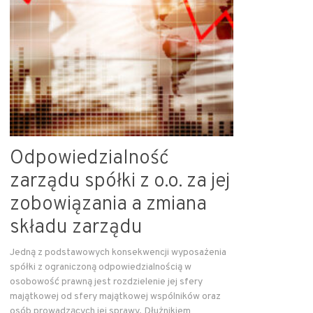
Odpowiedzialność
zarządu spółki z o.o. za jej
zobowiązania a zmiana
składu zarządu
Jedną z podstawowych konsekwencji wyposażenia
spółki z ograniczoną odpowiedzialnością w
osobowość prawną jest rozdzielenie jej sfery
majątkowej od sfery majątkowej wspólników oraz
osób prowadzących jej sprawy. Dłużnikiem