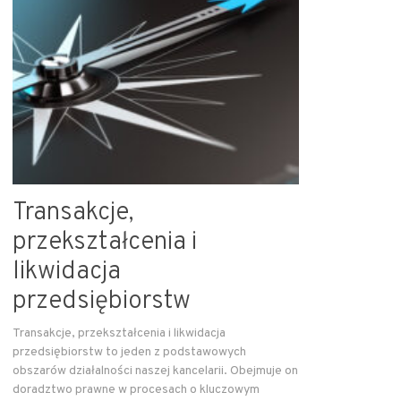
Transakcje,
przekształcenia i
likwidacja
przedsiębiorstw
Transakcje, przekształcenia i likwidacja
przedsiębiorstw to jeden z podstawowych
obszarów działalności naszej kancelarii. Obejmuje on
doradztwo prawne w procesach o kluczowym