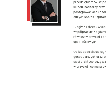
przedsiębiorstw. W po
układu, nadzorcy oraz
postępowaniach upadł
dużych spółek kapitało
Biegły z zakresu wyce
współpracuje z sądami
również wierzycieli i 
upadłościowych.
Od lat specjalizuje s
gospodarczych oraz os
swej praktyce dużą wa
wierzycieli, co ma pro