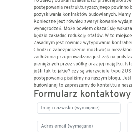
To zależy od skali działalności przedsiębiors
postępowania restrukturyzacyjnego powinno 
pozyskiwania kontraktów budowlanych. Mamy n
Konieczne jest również zweryfikowanie wyda
wynagrodzeń. Może bowiem okazać się wskaza
będzie zakładać redukcję etatów. W to miejs
Zasadnym jest również wytypowanie kontrahent
Chodzi o zabezpieczenie możliwości niezakłóc
zadłużenia przeprowadzana jest zaś na podst
pieniężnych przez spółkę oraz jej majątku. Isto
jeśli tak to jakie? czy są wierzyciele typu ZUS
postępowania pisaliśmy na naszym blogu. Jeśl
budowlanej to zapraszamy do kontaktu a naszą
Formularz kontaktowy