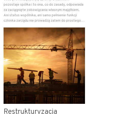
pozostaje spółka i to ona, co do zasady, odpowiada
za zaciągnięte zobowiązania własnym majątkiem.
Ani status wspólnika, ani samo pełnienie funkcji
członka zarządu nie prowadzą zatem do prostego…
Restrukturyzacja