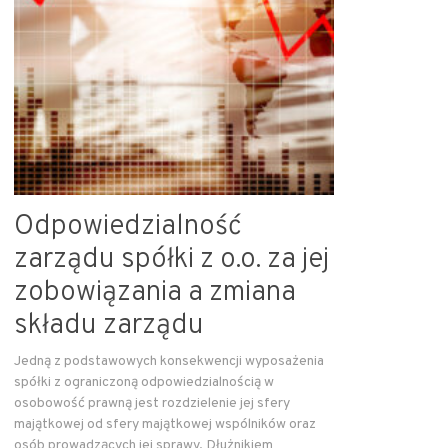
Odpowiedzialność
zarządu spółki z o.o. za jej
zobowiązania a zmiana
składu zarządu
Jedną z podstawowych konsekwencji wyposażenia
spółki z ograniczoną odpowiedzialnością w
osobowość prawną jest rozdzielenie jej sfery
majątkowej od sfery majątkowej wspólników oraz
osób prowadzących jej sprawy. Dłużnikiem