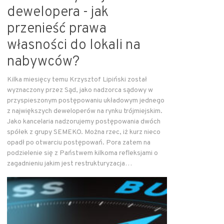
dewelopera - jak
przenieść prawa
własności do lokali na
nabywców?
Kilka miesięcy temu Krzysztof Lipiński został
wyznaczony przez Sąd, jako nadzorca sądowy w
przyspieszonym postępowaniu układowym jednego
z największych deweloperów na rynku trójmiejskim.
Jako kancelaria nadzorujemy postępowania dwóch
spółek z grupy SEMEKO. Można rzec, iż kurz nieco
opadł po otwarciu postępowań. Pora zatem na
podzielenie się z Państwem kilkoma refleksjami o
zagadnieniu jakim jest restrukturyzacja…