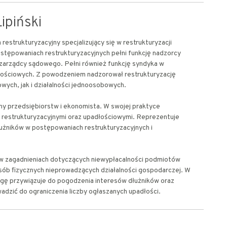
ipiński
restrukturyzacyjny specjalizujący się w restrukturyzacji
stępowaniach restrukturyzacyjnych pełni funkcję nadzorcy
 zarządcy sądowego. Pełni również funkcję syndyka w
ościowych. Z powodzeniem nadzorował restrukturyzację
wych, jak i działalności jednoosobowych.
ny przedsiębiorstw i ekonomista. W swojej praktyce
 restrukturyzacyjnymi oraz upadłościowymi. Reprezentuje
dłużników w postępowaniach restrukturyzacyjnych i
ię w zagadnieniach dotyczących niewypłacalności podmiotów
ób fizycznych nieprowadzących działalności gospodarczej. W
gę przywiązuje do pogodzenia interesów dłużników oraz
wadzić do ograniczenia liczby ogłaszanych upadłości.