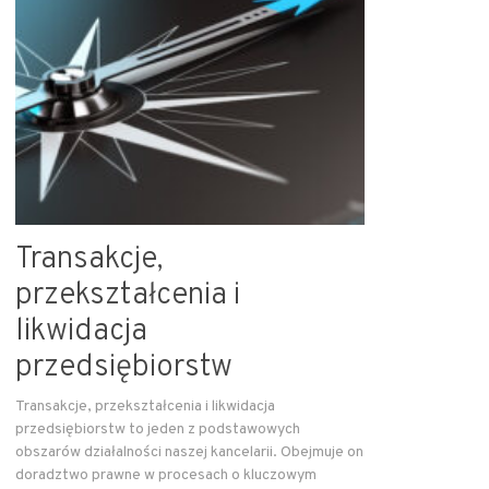
Transakcje,
przekształcenia i
likwidacja
przedsiębiorstw
Transakcje, przekształcenia i likwidacja
przedsiębiorstw to jeden z podstawowych
obszarów działalności naszej kancelarii. Obejmuje on
doradztwo prawne w procesach o kluczowym