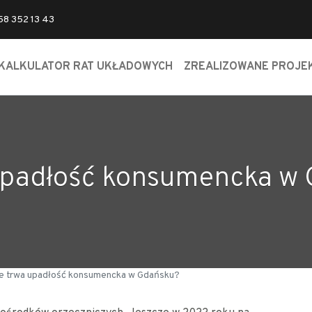
 58 352 13 43
KALKULATOR RAT UKŁADOWYCH
ZREALIZOWANE PROJE
 upadłość konsumencka w
le trwa upadłość konsumencka w Gdańsku?