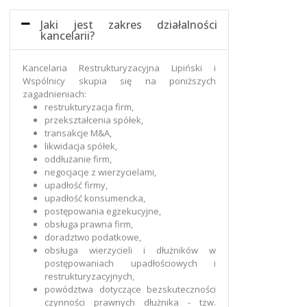
Jaki jest zakres działalności
kancelarii?
Kancelaria Restrukturyzacyjna Lipiński i
Wspólnicy skupia się na poniższych
zagadnieniach:
restrukturyzacja firm,
przekształcenia spółek,
transakcje M&A,
likwidacja spółek,
oddłużanie firm,
negocjacje z wierzycielami,
upadłość firmy,
upadłość konsumencka,
postępowania egzekucyjne,
obsługa prawna firm,
doradztwo podatkowe,
obsługa wierzycieli i dłużników w
postępowaniach upadłościowych i
restrukturyzacyjnych,
powództwa dotyczące bezskuteczności
czynności prawnych dłużnika - tzw.