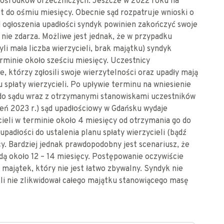
 ośrodków orzeczniczych. Jeszcze w 2022 roku na
t do ośmiu miesięcy. Obecnie sąd rozpatruje wnioski o
d ogłoszenia upadłości syndyk powinien zakończyć swoje
 nie zdarza. Możliwe jest jednak, że w przypadku
i mała liczba wierzycieli, brak majątku) syndyk
erminie około sześciu miesięcy. Uczestnicy
, którzy zgłosili swoje wierzytelności oraz upadły mają
 spłaty wierzycieli. Po upływie terminu na wniesienie
o do sądu wraz z otrzymanymi stanowiskami uczestników
eń 2023 r.) sąd upadłościowy w Gdańsku wydaje
ieli w terminie około 4 miesięcy od otrzymania go do
upadłości do ustalenia planu spłaty wierzycieli (bądź
y. Bardziej jednak prawdopodobny jest scenariusz, że
ą około 12 – 14 miesięcy. Postępowanie oczywiście
t majątek, który nie jest łatwo zbywalny. Syndyk nie
i nie zlikwidował całego majątku stanowiącego masę