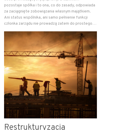
pozostaje spółka i to ona, co do zasady, odpowiada
za zaciągnięte zobowiązania własnym majątkiem.
Ani status wspólnika, ani samo pełnienie funkcji
członka zarządu nie prowadzą zatem do prostego…
Restrukturyzacja