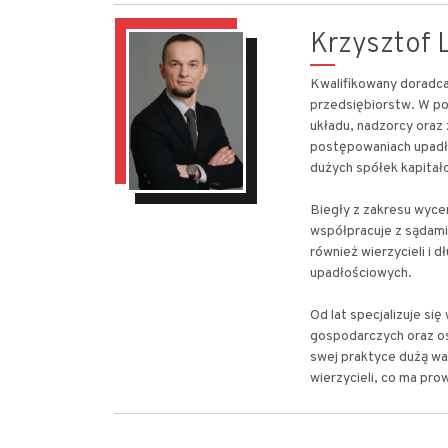
Krzysztof L
Kwalifikowany doradca 
przedsiębiorstw. W po
układu, nadzorcy oraz
postępowaniach upadł
dużych spółek kapitało
Biegły z zakresu wyce
współpracuje z sądami
również wierzycieli i 
upadłościowych.
Od lat specjalizuje s
gospodarczych oraz os
swej praktyce dużą wa
wierzycieli, co ma pro