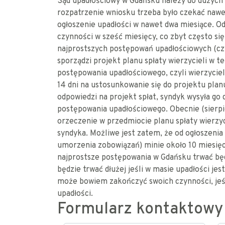
Sąd upadłościowy w Gdańsku należy do dużych
rozpatrzenie wniosku trzeba było czekać nawe
ogłoszenie upadłości w nawet dwa miesiące. O
czynności w sześć miesięcy, co zbyt często się
najprostszych postępowań upadłościowych (czyl
sporządzi projekt planu spłaty wierzycieli w t
postępowania upadłościowego, czyli wierzyciele
14 dni na ustosunkowanie się do projektu planu
odpowiedzi na projekt spłat, syndyk wysyła g
postępowania upadłościowego. Obecnie (sierpi
orzeczenie w przedmiocie planu spłaty wierzyc
syndyka. Możliwe jest zatem, że od ogłoszenia 
umorzenia zobowiązań) minie około 10 miesięc
najprostsze postępowania w Gdańsku trwać będ
będzie trwać dłużej jeśli w masie upadłości jes
może bowiem zakończyć swoich czynności, jeśl
upadłości.
Formularz kontaktowy