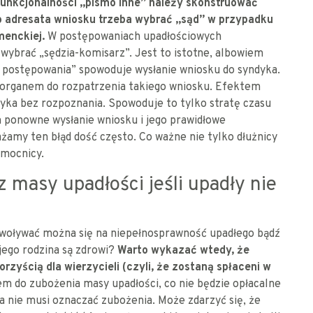
unkcjonalności „pismo inne” należy skonstruować
o adresata wniosku trzeba wybrać „sąd” w przypadku
enckiej.
W postępowaniach upadłościowych
wybrać „sędzia-komisarz”. Jest to istotne, albowiem
 postępowania” spowoduje wysłanie wniosku do syndyka.
m organem do rozpatrzenia takiego wniosku. Efektem
yka bez rozpoznania. Spowoduje to tylko stratę czasu
 ponowne wysłanie wniosku i jego prawidłowe
żamy ten błąd dość często. Co ważne nie tylko dłużnicy
omocnicy.
masy upadłości jeśli upadły nie
owoływać można się na niepełnosprawność upadłego bądź
i jego rodzina są zdrowi?
Warto wykazać wtedy, że
rzyścią dla wierzycieli (czyli, że zostaną spłaceni w
em do zubożenia masy upadłości, co nie będzie opłacalne
uta nie musi oznaczać zubożenia. Może zdarzyć się, że