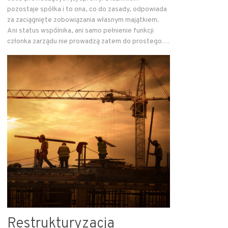
pozostaje spółka i to ona, co do zasady, odpowiada
za zaciągnięte zobowiązania własnym majątkiem.
Ani status wspólnika, ani samo pełnienie funkcji
członka zarządu nie prowadzą zatem do prostego…
Restrukturyzacja