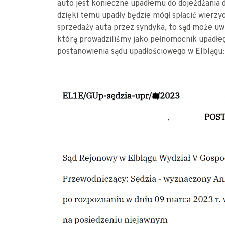
auto jest konieczne upadłemu do dojeżdżania do
dzięki temu upadły będzie mógł spłacić wierzyc
sprzedaży auta przez syndyka, to sąd może uwz
którą prowadziliśmy jako pełnomocnik upadłeg
postanowienia sądu upadłościowego w Elblągu: