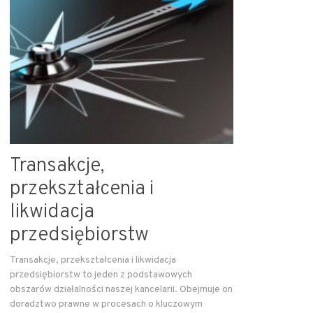
Transakcje,
przekształcenia i
likwidacja
przedsiębiorstw
Transakcje, przekształcenia i likwidacja
przedsiębiorstw to jeden z podstawowych
obszarów działalności naszej kancelarii. Obejmuje on
doradztwo prawne w procesach o kluczowym