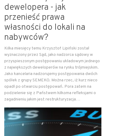
dewelopera - jak
przenieść prawa
własności do lokali na
nabywców?
Kilka miesięcy temu Krzysztof Lipiński został
wyznaczony przez Sąd, jako nadzorca sądowy w
przyspieszonym postępowaniu układowym jednego
z największych deweloperów na rynku trójmiejskim.
Jako kancelaria nadzorujemy postępowania dwóch
spółek z grupy SEMEKO. Można rzec, iż kurz nieco
opadł po otwarciu postępowań. Pora zatem na
podzielenie się z Państwem kilkoma refleksjami o
zagadnieniu jakim jest restrukturyzacja…