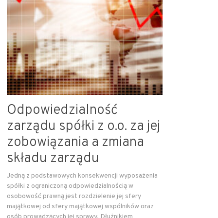
Odpowiedzialność
zarządu spółki z o.o. za jej
zobowiązania a zmiana
składu zarządu
Jedną z podstawowych konsekwencji wyposażenia
spółki z ograniczoną odpowiedzialnością w
osobowość prawną jest rozdzielenie jej sfery
majątkowej od sfery majątkowej wspólników oraz
osób prowadzących jej sprawy. Dłużnikiem