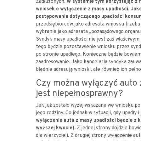
Zadłużonych.
W systemie tym korzystając z f
wniosek o wyłączenie z masy upadłości. Jak
postępowania dotyczącego upadłości konsum
przedsiębiorców jako adresata wniosku trzeba 
wybranie jako adresata „pozasądowego organu
Syndyk masy upadłości nie jest zaś właściwy
tego będzie pozostawienie wniosku przez synd
po stronie upadłego. Konieczne będzie bowiem
zaadresowanie. Jako kancelaria syndyka zauwa
błędnie adresują wnioski, ale również ich pełn
Czy można wyłączyć auto z 
jest niepełnosprawny?
Jak już zostało wyżej wskazane we wniosku p
jego rodziny. Co jednak w sytuacji, gdy upadły 
wyłączenie auta z masy upadłości będzie z ko
wyższej kwocie).
Z jednej strony dojdzie bowi
dla wierzycieli. Z drugiej strony wyłączenie a