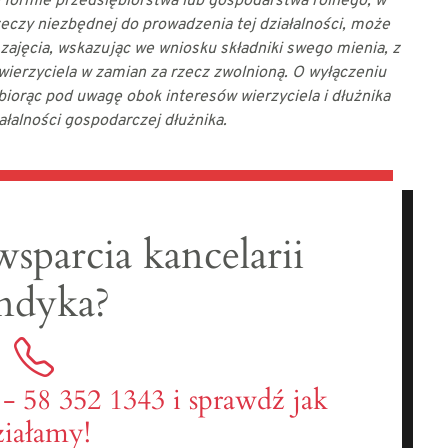
 formie przedsiębiorstwa lub gospodarstwa rolnego, w
zeczy niezbędnej do prowadzenia tej działalności, może
 zajęcia, wskazując we wniosku składniki swego mienia, z
wierzyciela w zamian za rzecz zwolnioną. O wyłączeniu
biorąc pod uwagę obok interesów wierzyciela i dłużnika
łalności gospodarczej dłużnika.
wsparcia kancelarii
ndyka?
 - 58 352 1343 i sprawdź jak
ziałamy!