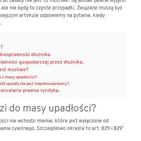
do zasady nie jest to możliwe. Są jednak pewne wyjątki
ale nie będą to częste przypadki. Związane muszą być
iejszym artykule odpowiemy na pytanie, kiedy
.
i?
łnosprawność dłużnika.
alności gospodarczej przez dłużnika.
jest możliwe?
a z masy upadłości?
śli upadły nie jest niepełnosprawny?
ancelaria prawna syndyka.
zi do masy upadłości?
ci nie wchodzi mienie, które jest wyłączone od
1
nia cywilnego. Szczegółowo określa to art. 829 i 829