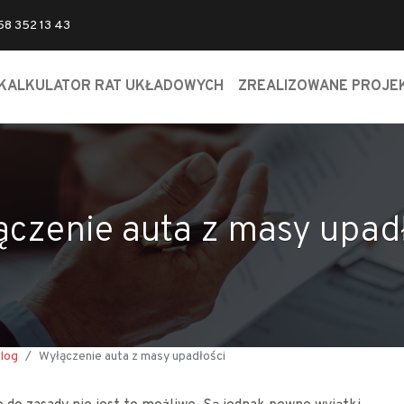
 58 352 13 43
KALKULATOR RAT UKŁADOWYCH
ZREALIZOWANE PROJE
czenie auta z masy upad
log
Wyłączenie auta z masy upadłości