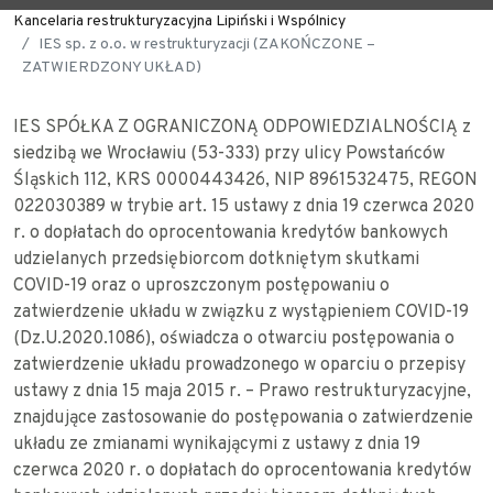
Kancelaria restrukturyzacyjna Lipiński i Wspólnicy
IES sp. z o.o. w restrukturyzacji (ZAKOŃCZONE –
ZATWIERDZONY UKŁAD)
IES SPÓŁKA Z OGRANICZONĄ ODPOWIEDZIALNOŚCIĄ z
siedzibą we Wrocławiu (53-333) przy ulicy Powstańców
Śląskich 112, KRS 0000443426, NIP 8961532475, REGON
022030389 w trybie art. 15 ustawy z dnia 19 czerwca 2020
r. o dopłatach do oprocentowania kredytów bankowych
udzielanych przedsiębiorcom dotkniętym skutkami
COVID-19 oraz o uproszczonym postępowaniu o
zatwierdzenie układu w związku z wystąpieniem COVID-19
(Dz.U.2020.1086), oświadcza o otwarciu postępowania o
zatwierdzenie układu prowadzonego w oparciu o przepisy
ustawy z dnia 15 maja 2015 r. – Prawo restrukturyzacyjne,
znajdujące zastosowanie do postępowania o zatwierdzenie
układu ze zmianami wynikającymi z ustawy z dnia 19
czerwca 2020 r. o dopłatach do oprocentowania kredytów