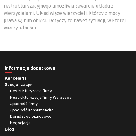
restrukturyzacyjnego umożliwia zawarcie układu z
wierzycielami. Układ wiąże wierzycieli, którzy z mocy
prawa są nim objęci. Dotyczy to nawet sytuacji, w której
wierzytelności…
Informacje dodatkowe
Kancelaria
Specjalizacje:
Restrukturyzacja firmy
Restrukturyzacja firmy Warszawa
Upadłość firmy
Upadłość konsumencka
Doradztwo biznesowe
Negocjacje
Blog