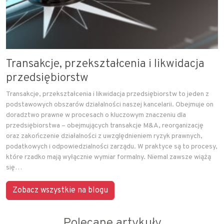
Transakcje, przekształcenia i likwidacja
przedsiębiorstw
Transakcje, przekształcenia i likwidacja przedsiębiorstw to jeden z
podstawowych obszarów działalności naszej kancelarii. Obejmuje on
doradztwo prawne w procesach o kluczowym znaczeniu dla
przedsiębiorstwa – obejmujących transakcje M&A, reorganizację
oraz zakończenie działalności z uwzględnieniem ryzyk prawnych,
podatkowych i odpowiedzialności zarządu. W praktyce są to procesy,
które rzadko mają wyłącznie wymiar formalny. Niemal zawsze wiążą
się…
Zobacz wszystkie na blogu
Polecane artykuły