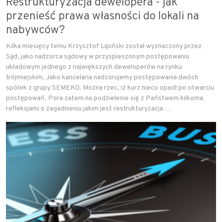
Restrukturyzacja dewelopera - jak
przenieść prawa własności do lokali na
nabywców?
Kilka miesięcy temu Krzysztof Lipiński został wyznaczony przez
Sąd, jako nadzorca sądowy w przyspieszonym postępowaniu
układowym jednego z największych deweloperów na rynku
trójmiejskim. Jako kancelaria nadzorujemy postępowania dwóch
spółek z grupy SEMEKO. Można rzec, iż kurz nieco opadł po otwarciu
postępowań. Pora zatem na podzielenie się z Państwem kilkoma
refleksjami o zagadnieniu jakim jest restrukturyzacja…