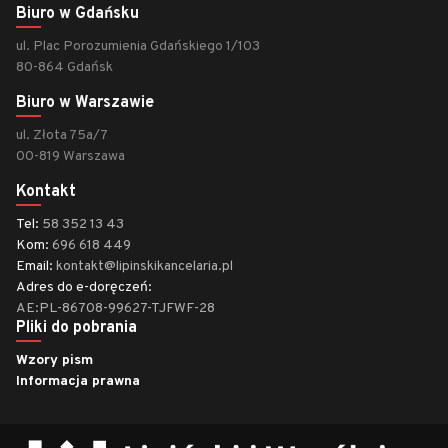
Biuro w Gdańsku
ul. Plac Porozumienia Gdańskiego 1/103
80-864 Gdańsk
Biuro w Warszawie
ul. Złota 75a/7
00-819 Warszawa
Kontakt
Tel:
58 352 13 43
Kom:
696 618 449
Email:
kontakt@lipinskikancelaria.pl
Adres do e-doręczeń:
AE:PL-86708-99627-TJFWF-28
Pliki do pobrania
Wzory pism
Informacja prawna