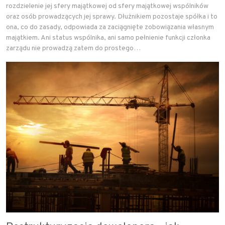
rozdzielenie jej sfery majątkowej od sfery majątkowej wspólników
oraz osób prowadzących jej sprawy. Dłużnikiem pozostaje spółka i to
ona, co do zasady, odpowiada za zaciągnięte zobowiązania własnym
majątkiem. Ani status wspólnika, ani samo pełnienie funkcji członka
zarządu nie prowadzą zatem do prostego…