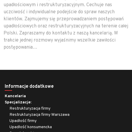
upadłościowym i restrukturyzacyjnym. Cechuje nas
uczciwość i indywidualne podejście do spraw naszych
klientów. Zajmujemy się przeprowadzaniem postępowań
upadłościowych oraz restrukturyzacyjnych na terenie całej
Polski. Zapraszamy do kontaktu z naszą kancelarią. W
trakcie jednej rozmowy wyjaśnimy wszelkie zawiłości
postępowania…
Informacje dodatkowe
Kancelaria
Specjalizacje:
Restrukturyzacja firmy
Restrukturyzacja firmy Warszawa
Upadłość firmy
Upadłość konsumencka