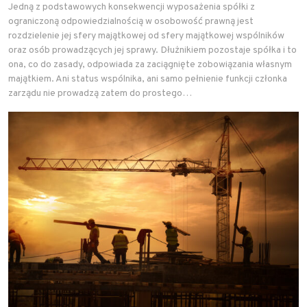
Jedną z podstawowych konsekwencji wyposażenia spółki z
ograniczoną odpowiedzialnością w osobowość prawną jest
rozdzielenie jej sfery majątkowej od sfery majątkowej wspólników
oraz osób prowadzących jej sprawy. Dłużnikiem pozostaje spółka i to
ona, co do zasady, odpowiada za zaciągnięte zobowiązania własnym
majątkiem. Ani status wspólnika, ani samo pełnienie funkcji członka
zarządu nie prowadzą zatem do prostego…