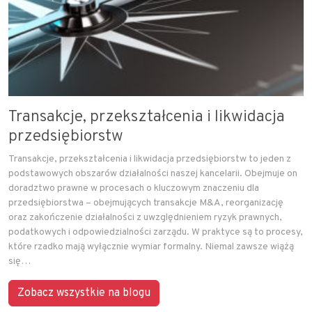
Transakcje, przekształcenia i likwidacja
przedsiębiorstw
Transakcje, przekształcenia i likwidacja przedsiębiorstw to jeden z
podstawowych obszarów działalności naszej kancelarii. Obejmuje on
doradztwo prawne w procesach o kluczowym znaczeniu dla
przedsiębiorstwa – obejmujących transakcje M&A, reorganizację
oraz zakończenie działalności z uwzględnieniem ryzyk prawnych,
podatkowych i odpowiedzialności zarządu. W praktyce są to procesy,
które rzadko mają wyłącznie wymiar formalny. Niemal zawsze wiążą
się…
Zobacz wszystkie na blogu