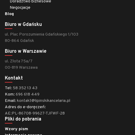
Doradztwo biznesowe
Negocjacje
Blog
Biuro w Gdańsku
ul. Plac Porozumienia Gdańskiego 1/103
80-864 Gdańsk
Biuro w Warszawie
ul. Złota 75a/7
00-819 Warszawa
Kontakt
Tel:
58 352 13 43
Kom:
696 618 449
Email:
kontakt@lipinskikancelaria.pl
Adres do e-doręczeń:
AE:PL-86708-99627-TJFWF-28
Pliki do pobrania
Wzory pism