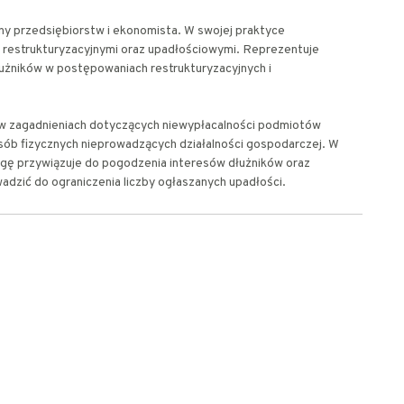
ny przedsiębiorstw i ekonomista. W swojej praktyce
 restrukturyzacyjnymi oraz upadłościowymi. Reprezentuje
dłużników w postępowaniach restrukturyzacyjnych i
ię w zagadnieniach dotyczących niewypłacalności podmiotów
ób fizycznych nieprowadzących działalności gospodarczej. W
gę przywiązuje do pogodzenia interesów dłużników oraz
wadzić do ograniczenia liczby ogłaszanych upadłości.