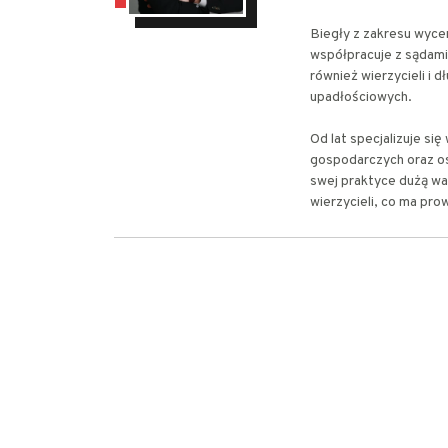
Biegły z zakresu wyce
współpracuje z sądami
również wierzycieli i 
upadłościowych.
Od lat specjalizuje s
gospodarczych oraz os
swej praktyce dużą wa
wierzycieli, co ma pro