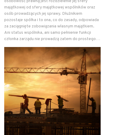
osobowość prawną jest rozdzielenie jej sfery
majątkowej od sfery majątkowej wspólników oraz
osób prowadzących jej sprawy. Dłużnikiem
pozostaje spółka i to ona, co do zasady, odpowiada
za zaciągnięte zobowiązania własnym majątkiem.
Ani status wspólnika, ani samo pełnienie funkcji
członka zarządu nie prowadzą zatem do prostego…