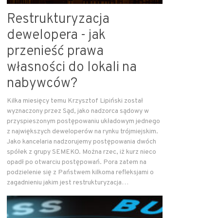
Restrukturyzacja
dewelopera - jak
przenieść prawa
własności do lokali na
nabywców?
Kilka miesięcy temu Krzysztof Lipiński został
wyznaczony przez Sąd, jako nadzorca sądowy w
przyspieszonym postępowaniu układowym jednego
z największych deweloperów na rynku trójmiejskim.
Jako kancelaria nadzorujemy postępowania dwóch
spółek z grupy SEMEKO. Można rzec, iż kurz nieco
opadł po otwarciu postępowań. Pora zatem na
podzielenie się z Państwem kilkoma refleksjami o
zagadnieniu jakim jest restrukturyzacja…