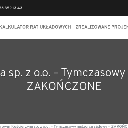
 58 352 13 43
KALKULATOR RAT UKŁADOWYCH
ZREALIZOWANE PROJE
a sp. z o.o. – Tymczasowy
ZAKOŃCZONE
rowar Kościerzyna sp. z o.o. – Tymczasowy nadzorca sądowy – ZAKO