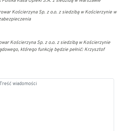
k Polska Kasa Opieki S.A. z siedzibą w
Warszawie
rowar Kościerzyna Sp. z o.o. z siedzibą w
Kościerzynie
w
 zabezpieczenia
owar Kościerzyna Sp. z o.o. z siedzibą w
Kościerzynie
ądowego, którego funkcję
będzie pełnić: Krzysztof