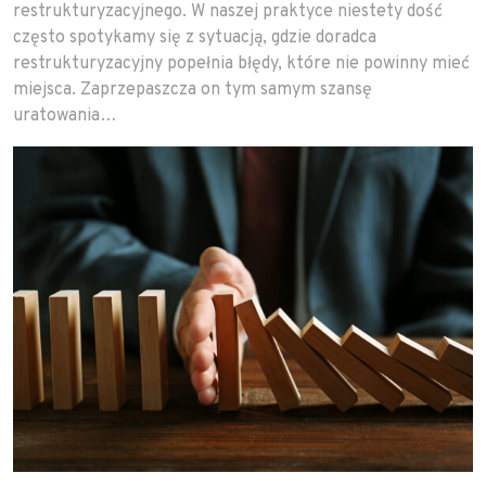
restrukturyzacyjnego. W naszej praktyce niestety dość
często spotykamy się z sytuacją, gdzie doradca
restrukturyzacyjny popełnia błędy, które nie powinny mieć
miejsca. Zaprzepaszcza on tym samym szansę
uratowania…