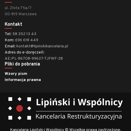
ul. Złota 75a/7
00-819 Warszawa
Kontakt
Tel:
58 352 13 43
Kom:
696 618 449
Email:
kontakt@lipinskikancelaria.pl
Adres do e-doręczeń:
AE:PL-86708-99627-TJFWF-28
Pliki do pobrania
Wzory pism
Informacja prawna
Kancelaria Lipiński i Wspólnicy © Wszelkie prawa zastrzeżone.