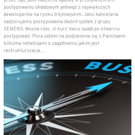
przez Sąd, jako nadzorca sądowy w przyspieszonym
postępowaniu układowym jednego z największych
deweloperów na rynku trójmiejskim. Jako kancelaria
nadzorujemy postępowania dwóch spółek z grupy
SEMEKO. Można rzec, iż kurz nieco opadł po otwarciu
postępowań. Pora zatem na podzielenie się z Państwem
kilkoma refleksjami o zagadnieniu jakim jest
restrukturyzacja…