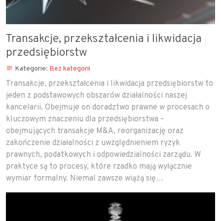
Transakcje, przekształcenia i likwidacja
przedsiębiorstw
Kategorie:
Bez kategorii
Transakcje, przekształcenia i likwidacja przedsiębiorstw to
jeden z podstawowych obszarów działalności naszej
kancelarii. Obejmuje on doradztwo prawne w procesach o
kluczowym znaczeniu dla przedsiębiorstwa –
obejmujących transakcje M&A, reorganizację oraz
zakończenie działalności z uwzględnieniem ryzyk
prawnych, podatkowych i odpowiedzialności zarządu. W
praktyce są to procesy, które rzadko mają wyłącznie
wymiar formalny. Niemal zawsze wiążą się…