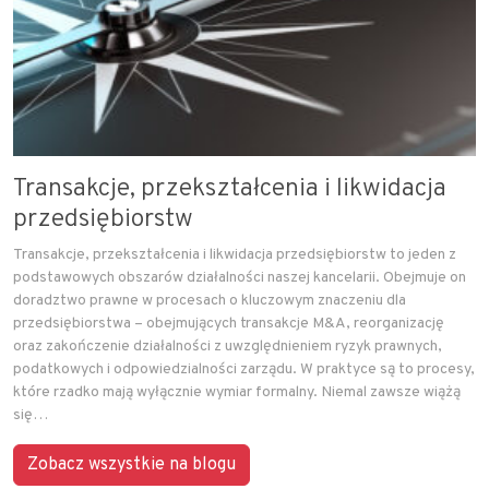
Transakcje, przekształcenia i likwidacja
przedsiębiorstw
Transakcje, przekształcenia i likwidacja przedsiębiorstw to jeden z
podstawowych obszarów działalności naszej kancelarii. Obejmuje on
doradztwo prawne w procesach o kluczowym znaczeniu dla
przedsiębiorstwa – obejmujących transakcje M&A, reorganizację
oraz zakończenie działalności z uwzględnieniem ryzyk prawnych,
podatkowych i odpowiedzialności zarządu. W praktyce są to procesy,
które rzadko mają wyłącznie wymiar formalny. Niemal zawsze wiążą
się…
Zobacz wszystkie na blogu