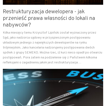
Restrukturyzacja dewelopera - jak
przenieść prawa własności do lokali na
nabywców?
Kilka miesięcy temu Krzysztof Lipiński został wyznaczony przez
Sąd, jako nadzorca sądowy w przyspieszonym postępowaniu
układowym jednego z największych deweloperów na rynku
trójmiejskim. Jako kancelaria nadzorujemy postępowania dwóch
spółek z grupy SEMEKO. Można rzec, iż kurz nieco opadł po otwarciu
postępowań. Pora zatem na podzielenie się z Państwem kilkoma
refleksjami o zagadnieniu jakim jest restrukturyzacja…