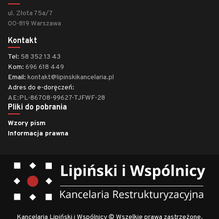
ul. Złota 75a/7
00-819 Warszawa
Kontakt
Tel:
58 352 13 43
Kom:
696 618 449
Email:
kontakt@lipinskikancelaria.pl
Adres do e-doręczeń:
AE:PL-86708-99627-TJFWF-28
Pliki do pobrania
Wzory pism
Informacja prawna
Kancelaria Lipiński i Wspólnicy © Wszelkie prawa zastrzeżone.