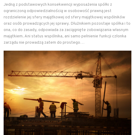
Jedną z podstawowych konsekwencji wyposażenia spółki z
ograniczoną odpowiedzialnością w osobowość prawną jest
rozdzielenie jej sfery majątkowej od sfery majątkowej wspólników
oraz osób prowadzących jej sprawy. Dłużnikiem pozostaje spółka i to
ona, co do zasady, odpowiada za zaciągnięte zobowiązania własnym
majątkiem. Ani status wspólnika, ani samo pełnienie funkcji członka
zarządu nie prowadzą zatem do prostego…