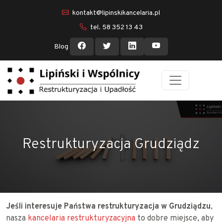
kontakt@lipinskikancelaria.pl
tel. 58 352 13 43
Blog
Restrukturyzacja Grudziądz
Jeśli interesuje Państwa restrukturyzacja w Grudziądzu
,
nasza
kancelaria restrukturyzacyjna
to dobre miejsce, aby