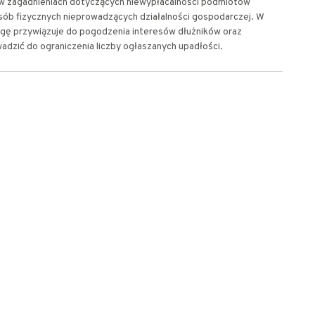
ię w zagadnieniach dotyczących niewypłacalności podmiotów
ób fizycznych nieprowadzących działalności gospodarczej. W
gę przywiązuje do pogodzenia interesów dłużników oraz
wadzić do ograniczenia liczby ogłaszanych upadłości.