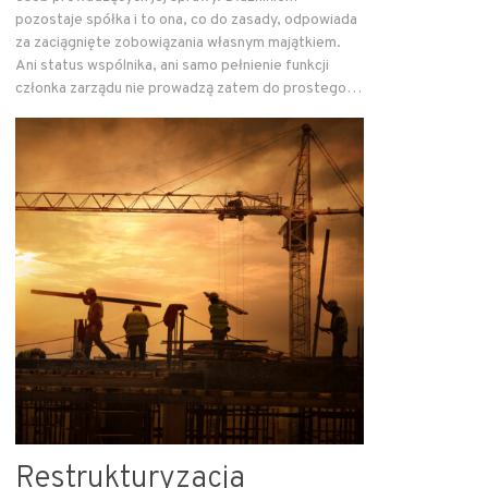
pozostaje spółka i to ona, co do zasady, odpowiada
za zaciągnięte zobowiązania własnym majątkiem.
Ani status wspólnika, ani samo pełnienie funkcji
członka zarządu nie prowadzą zatem do prostego…
Restrukturyzacja