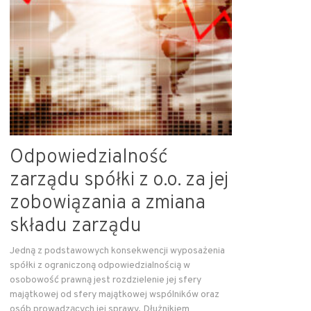
Odpowiedzialność
zarządu spółki z o.o. za jej
zobowiązania a zmiana
składu zarządu
Jedną z podstawowych konsekwencji wyposażenia
spółki z ograniczoną odpowiedzialnością w
osobowość prawną jest rozdzielenie jej sfery
majątkowej od sfery majątkowej wspólników oraz
osób prowadzących jej sprawy. Dłużnikiem