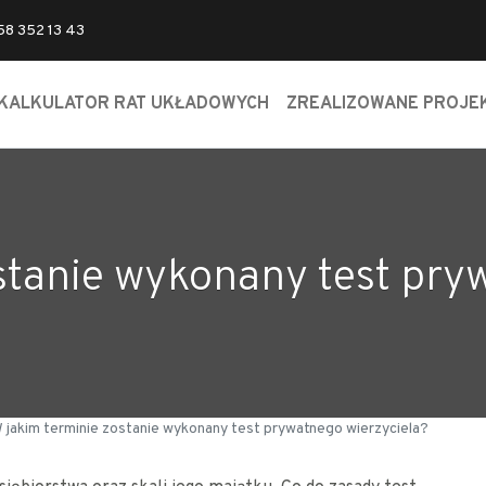
 58 352 13 43
KALKULATOR RAT UKŁADOWYCH
ZREALIZOWANE PROJE
stanie wykonany test pry
 jakim terminie zostanie wykonany test prywatnego wierzyciela?