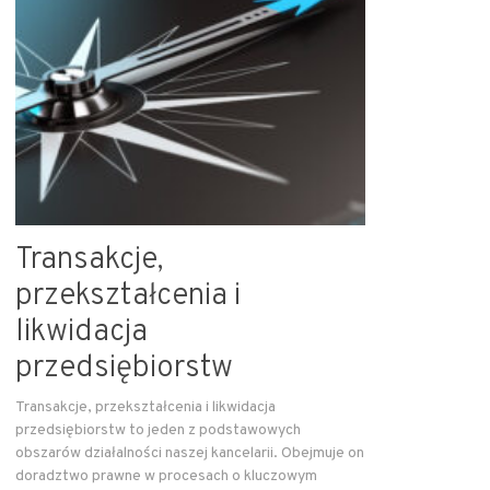
Transakcje,
przekształcenia i
likwidacja
przedsiębiorstw
Transakcje, przekształcenia i likwidacja
przedsiębiorstw to jeden z podstawowych
obszarów działalności naszej kancelarii. Obejmuje on
doradztwo prawne w procesach o kluczowym