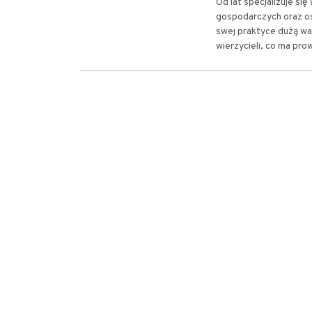
Od lat specjalizuje s
gospodarczych oraz os
swej praktyce dużą wa
wierzycieli, co ma pro