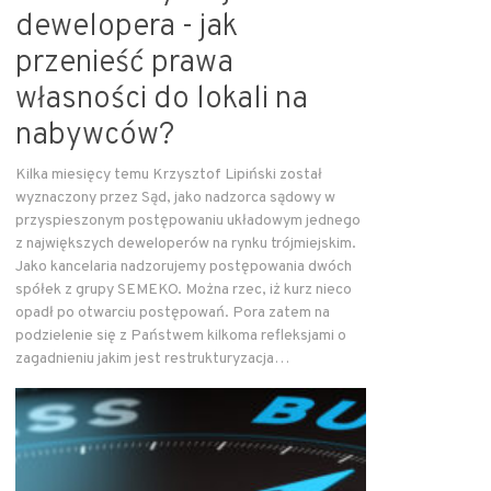
dewelopera - jak
przenieść prawa
własności do lokali na
nabywców?
Kilka miesięcy temu Krzysztof Lipiński został
wyznaczony przez Sąd, jako nadzorca sądowy w
przyspieszonym postępowaniu układowym jednego
z największych deweloperów na rynku trójmiejskim.
Jako kancelaria nadzorujemy postępowania dwóch
spółek z grupy SEMEKO. Można rzec, iż kurz nieco
opadł po otwarciu postępowań. Pora zatem na
podzielenie się z Państwem kilkoma refleksjami o
zagadnieniu jakim jest restrukturyzacja…