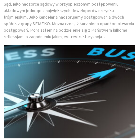
Sąd, jako nadzorca sądowy w przyspieszonym postępowaniu
układowym jednego z największych deweloperów na rynku
trójmiejskim. Jako kancelaria nadzorujemy postępowania dwóch
spółek z grupy SEMEKO. Można rzec, iż kurz nieco opadł po otwarciu
postępowań. Pora zatem na podzielenie się z Państwem kilkoma
refleksjami o zagadnieniu jakim jest restrukturyzacja…