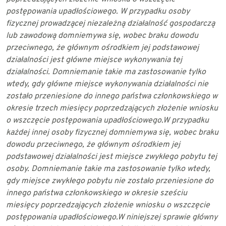
postępowania upadłościowego. W
przypadku osoby
fizycznej prowadzącej niezależną działalność gospodarczą
lub
zawodową domniemywa się, wobec braku dowodu
przeciwnego, że głównym ośrodkiem
jej podstawowej
działalności jest główne miejsce wykonywania tej
działalności.
Domniemanie takie ma zastosowanie tylko
wtedy, gdy główne miejsce wykonywania
działalności nie
zostało przeniesione do innego państwa członkowskiego w
okresie trzech
miesięcy poprzedzających złożenie wniosku
o wszczęcie postępowania upadłościowego.
W przypadku
każdej innej osoby fizycznej domniemywa się, wobec braku
dowodu
przeciwnego, że głównym ośrodkiem jej
podstawowej działalności jest miejsce zwykłego
pobytu tej
osoby. Domniemanie takie ma zastosowanie tylko wtedy,
gdy miejsce zwykłego
pobytu nie zostało przeniesione do
innego państwa członkowskiego w okresie sześciu
miesięcy poprzedzających złożenie wniosku o wszczęcie
postępowania upadłościowego.
W niniejszej sprawie główny