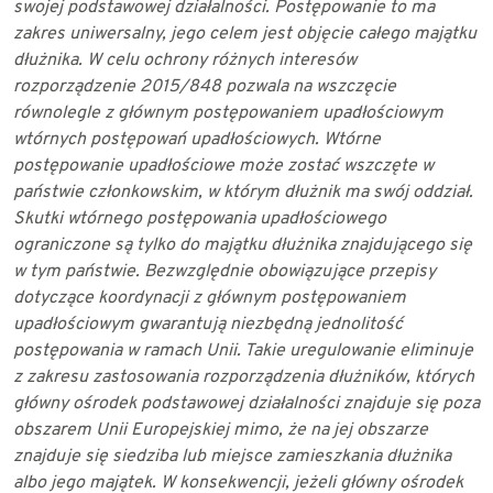
swojej podstawowej działalności. Postępowanie to ma
zakres
uniwersalny, jego celem jest objęcie całego majątku
dłużnika. W celu ochrony różnych
interesów
rozporządzenie 2015/848 pozwala na wszczęcie
równolegle z głównym
postępowaniem upadłościowym
wtórnych postępowań upadłościowych. Wtórne
postępowanie upadłościowe może zostać wszczęte w
państwie członkowskim, w którym
dłużnik ma swój oddział.
Skutki wtórnego postępowania upadłościowego
ograniczone są
tylko do majątku dłużnika znajdującego się
w tym państwie. Bezwzględnie obowiązujące
przepisy
dotyczące koordynacji z głównym postępowaniem
upadłościowym gwarantują
niezbędną jednolitość
postępowania w ramach Unii. Takie uregulowanie eliminuje
z
zakresu zastosowania rozporządzenia dłużników, których
główny ośrodek podstawowej
działalności znajduje się poza
obszarem Unii Europejskiej mimo, że na jej obszarze
znajduje się siedziba lub miejsce zamieszkania dłużnika
albo jego majątek. W
konsekwencji, jeżeli główny ośrodek