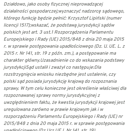
Działdowo, jako osoby fizycznej
nieprowadzącej
działalności gospodarczej;
wyznaczyć nadzorcę sądowego,
którego funkcję będzie pełnić: Krzysztof Lipiński
(numer
licencji 1517);
wskazać, że podstawą jurysdykcji sądów
polskich jest art. 3 ust.1 Rozporządzenia
Parlamentu
Europejskiego i Rady (UE) 2015/848 z dnia 20 maja 2015
r. w sprawie
postępowania upadłościowego (Dz. U. UE. L. z
2015 r. Nr 141, str. 19 z późn. zm.), a
postępowanie ma
charakter główny.
Uzasadnienie co do wskazania podstawy
jurysdykcji
Sąd ustalił i zważył co następuje:
Dla
rozstrzygnięcia wniosku niezbędne jest ustalenie, czy
polski sąd posiada jurysdykcję
krajową do rozpoznania
sprawy. W tym celu konieczne jest określenie właściwej dla
rozpoznawanej sprawy normy jurysdykcyjnej z
uwzględnieniem faktu, że kwestia
jurysdykcji krajowej jest
uregulowana zarówno w prawie krajowym jak i w
rozporządzeniu
Parlamentu Europejskiego i Rady (UE) nr
2015/848 z dnia 20 maja 2015 r. w sprawie
postępowania
upadłościowego (Dz.Urz.UE.L Nr 141, str. 19).