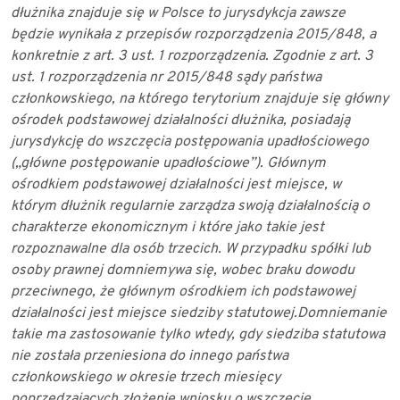
dłużnika znajduje się w Polsce to jurysdykcja zawsze
będzie wynikała z przepisów rozporządzenia 2015/848, a
konkretnie z art. 3 ust. 1
rozporządzenia. Zgodnie z art. 3
ust. 1 rozporządzenia nr 2015/848 sądy państwa
członkowskiego, na którego terytorium znajduje się główny
ośrodek podstawowej
działalności dłużnika, posiadają
jurysdykcję do wszczęcia postępowania upadłościowego
(„główne postępowanie upadłościowe”). Głównym
ośrodkiem podstawowej działalności
jest miejsce, w
którym dłużnik regularnie zarządza swoją działalnością o
charakterze
ekonomicznym i które jako takie jest
rozpoznawalne dla osób trzecich. W przypadku
spółki lub
osoby prawnej domniemywa się, wobec braku dowodu
przeciwnego, że
głównym ośrodkiem ich podstawowej
działalności jest miejsce siedziby statutowej.
Domniemanie
takie ma zastosowanie tylko wtedy, gdy siedziba statutowa
nie została
przeniesiona do innego państwa
członkowskiego w okresie trzech miesięcy
poprzedzających złożenie wniosku o wszczęcie