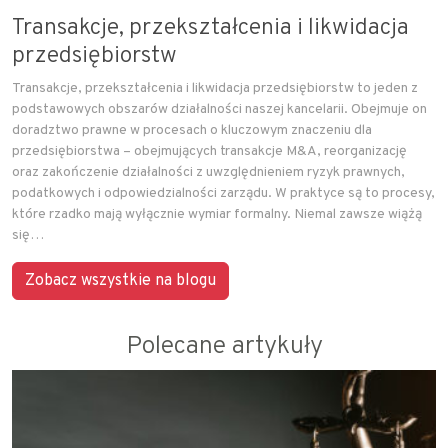
Transakcje, przekształcenia i likwidacja
przedsiębiorstw
Transakcje, przekształcenia i likwidacja przedsiębiorstw to jeden z
podstawowych obszarów działalności naszej kancelarii. Obejmuje on
doradztwo prawne w procesach o kluczowym znaczeniu dla
przedsiębiorstwa – obejmujących transakcje M&A, reorganizację
oraz zakończenie działalności z uwzględnieniem ryzyk prawnych,
podatkowych i odpowiedzialności zarządu. W praktyce są to procesy,
które rzadko mają wyłącznie wymiar formalny. Niemal zawsze wiążą
się…
Zobacz wszystkie na blogu
Polecane artykuły