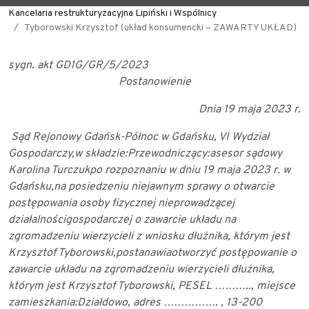
Kancelaria restrukturyzacyjna Lipiński i Wspólnicy
Tyborowski Krzysztof (układ konsumencki – ZAWARTY UKŁAD)
sygn. akt GD1G/GR/5/2023
Postanowienie
Dnia 19 maja 2023 r.
Sąd Rejonowy Gdańsk-Północ w Gdańsku, VI Wydział
Gospodarczy,
w składzie:
Przewodniczący:
asesor sądowy
Karolina Turczuk
po rozpoznaniu w dniu 19 maja 2023 r. w
Gdańsku,
na posiedzeniu niejawnym
sprawy o otwarcie
postępowania osoby fizycznej nieprowadzącej
działalności
gospodarczej o zawarcie układu na
zgromadzeniu wierzycieli z wniosku dłużnika, którym
jest
Krzysztof Tyborowski,
postanawia
otworzyć postępowanie o
zawarcie układu na zgromadzeniu wierzycieli dłużnika,
którym jest Krzysztof Tyborowski, PESEL ……….., miejsce
zamieszkania:
Działdowo, adres ……………. , 13-200