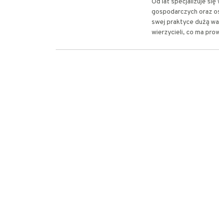
Od lat specjalizuje s
gospodarczych oraz os
swej praktyce dużą wa
wierzycieli, co ma pro