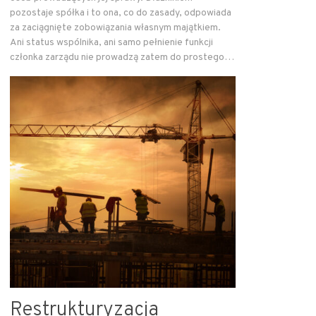
pozostaje spółka i to ona, co do zasady, odpowiada
za zaciągnięte zobowiązania własnym majątkiem.
Ani status wspólnika, ani samo pełnienie funkcji
członka zarządu nie prowadzą zatem do prostego…
Restrukturyzacja