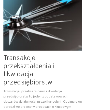
Transakcje,
przekształcenia i
likwidacja
przedsiębiorstw
Transakcje, przekształcenia i likwidacja
przedsiębiorstw to jeden z podstawowych
obszarów działalności naszej kancelarii. Obejmuje on
doradztwo prawne w procesach o kluczowym