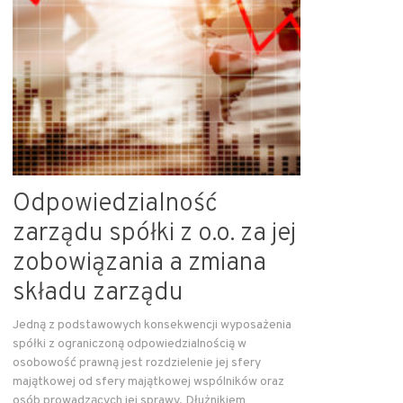
Odpowiedzialność
zarządu spółki z o.o. za jej
zobowiązania a zmiana
składu zarządu
Jedną z podstawowych konsekwencji wyposażenia
spółki z ograniczoną odpowiedzialnością w
osobowość prawną jest rozdzielenie jej sfery
majątkowej od sfery majątkowej wspólników oraz
osób prowadzących jej sprawy. Dłużnikiem