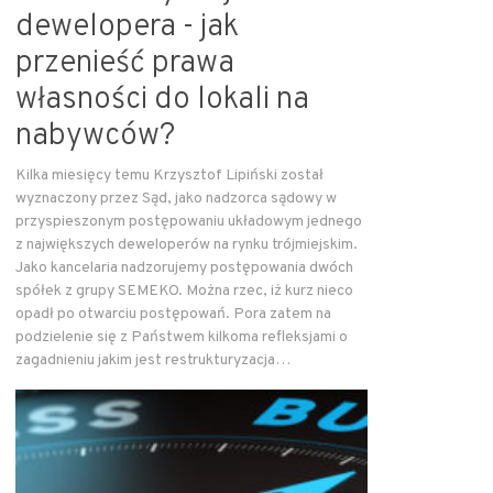
dewelopera - jak
przenieść prawa
własności do lokali na
nabywców?
Kilka miesięcy temu Krzysztof Lipiński został
wyznaczony przez Sąd, jako nadzorca sądowy w
przyspieszonym postępowaniu układowym jednego
z największych deweloperów na rynku trójmiejskim.
Jako kancelaria nadzorujemy postępowania dwóch
spółek z grupy SEMEKO. Można rzec, iż kurz nieco
opadł po otwarciu postępowań. Pora zatem na
podzielenie się z Państwem kilkoma refleksjami o
zagadnieniu jakim jest restrukturyzacja…