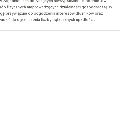
ię w zagadnieniach dotyczących niewypłacalności podmiotów
ób fizycznych nieprowadzących działalności gospodarczej. W
gę przywiązuje do pogodzenia interesów dłużników oraz
wadzić do ograniczenia liczby ogłaszanych upadłości.