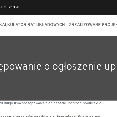
 58 352 13 43
KALKULATOR RAT UKŁADOWYCH
ZREALIZOWANE PROJE
ępowanie o ogłoszenie upad
ak długo trwa postępowanie o ogłoszenie upadłości spółki z o.o.?