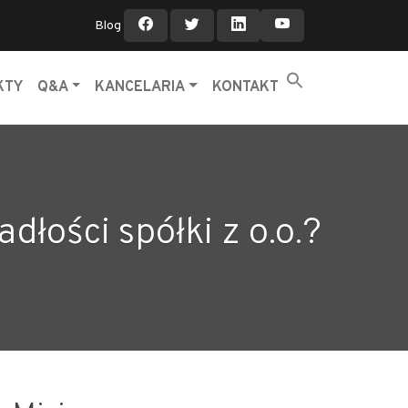
Blog
KTY
Q&A
KANCELARIA
KONTAKT
łości spółki z o.o.?