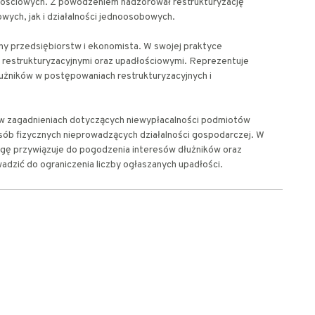
ościowych. Z powodzeniem nadzorował restrukturyzację
wych, jak i działalności jednoosobowych.
ny przedsiębiorstw i ekonomista. W swojej praktyce
 restrukturyzacyjnymi oraz upadłościowymi. Reprezentuje
dłużników w postępowaniach restrukturyzacyjnych i
ię w zagadnieniach dotyczących niewypłacalności podmiotów
ób fizycznych nieprowadzących działalności gospodarczej. W
gę przywiązuje do pogodzenia interesów dłużników oraz
wadzić do ograniczenia liczby ogłaszanych upadłości.