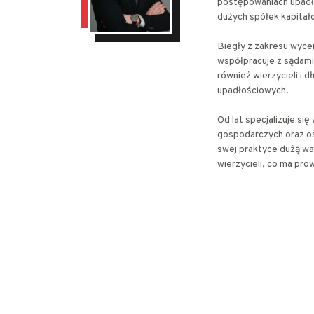
postępowaniach upadł
dużych spółek kapitało
Biegły z zakresu wyce
współpracuje z sądami
również wierzycieli i 
upadłościowych.
Od lat specjalizuje s
gospodarczych oraz os
swej praktyce dużą wa
wierzycieli, co ma pro