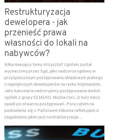
Restrukturyzacja
dewelopera - jak
przenieść prawa
własności do lokali na
nabywców?
Kilka miesięcy temu Krzysztof Lipiński został
wyznaczony przez Sąd, jako nadzorca sądowy w
przyspieszonym postępowaniu układowym jednego
z największych deweloperów na rynku trójmiejskim.
Jako kancelaria nadzorujemy postępowania dwóch
spółek z grupy SEMEKO. Można rzec, iż kurz nieco
opadł po otwarciu postępowań. Pora zatem na
podzielenie się z Państwem kilkoma refleksjami o
zagadnieniu jakim jest restrukturyzacja…