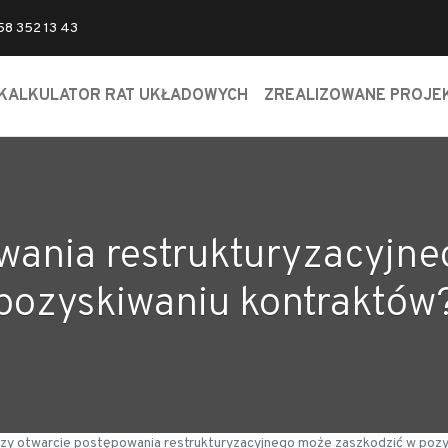
 58 352 13 43
KALKULATOR RAT UKŁADOWYCH
ZREALIZOWANE PROJE
wania restrukturyzacyjn
pozyskiwaniu kontraktów
zy otwarcie postępowania restrukturyzacyjnego może zaszkodzić w poz