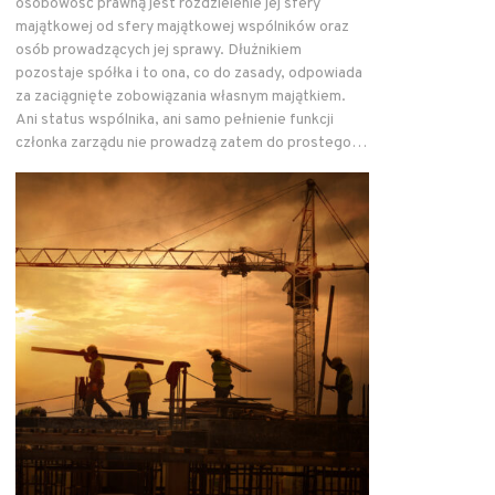
osobowość prawną jest rozdzielenie jej sfery
majątkowej od sfery majątkowej wspólników oraz
osób prowadzących jej sprawy. Dłużnikiem
pozostaje spółka i to ona, co do zasady, odpowiada
za zaciągnięte zobowiązania własnym majątkiem.
Ani status wspólnika, ani samo pełnienie funkcji
członka zarządu nie prowadzą zatem do prostego…