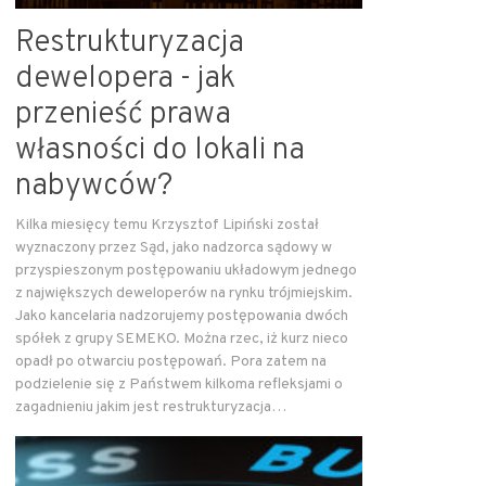
Restrukturyzacja
dewelopera - jak
przenieść prawa
własności do lokali na
nabywców?
Kilka miesięcy temu Krzysztof Lipiński został
wyznaczony przez Sąd, jako nadzorca sądowy w
przyspieszonym postępowaniu układowym jednego
z największych deweloperów na rynku trójmiejskim.
Jako kancelaria nadzorujemy postępowania dwóch
spółek z grupy SEMEKO. Można rzec, iż kurz nieco
opadł po otwarciu postępowań. Pora zatem na
podzielenie się z Państwem kilkoma refleksjami o
zagadnieniu jakim jest restrukturyzacja…