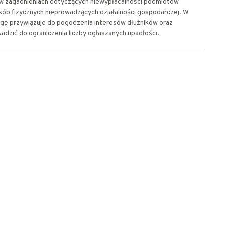
ię w zagadnieniach dotyczących niewypłacalności podmiotów
ób fizycznych nieprowadzących działalności gospodarczej. W
gę przywiązuje do pogodzenia interesów dłużników oraz
wadzić do ograniczenia liczby ogłaszanych upadłości.