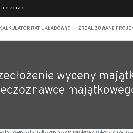
 58 352 13 43
KALKULATOR RAT UKŁADOWYCH
ZREALIZOWANE PROJE
rzedłożenie wyceny mająt
zeczoznawcę majątkoweg
zy konieczne jest przedłożenie wyceny majątku sporządzonej przez rz