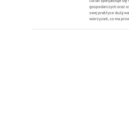
Od lat specjalizuje s
gospodarczych oraz os
swej praktyce dużą wa
wierzycieli, co ma pro