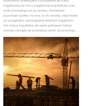
osobowość prawną jest rozdzielenie jej sfery
majątkowej od sfery majątkowej wspólników oraz
osób prowadzących jej sprawy. Dłużnikiem
pozostaje spółka i to ona, co do zasady, odpowiada
za zaciągnięte zobowiązania własnym majątkiem.
Ani status wspólnika, ani samo pełnienie funkcji
członka zarządu nie prowadzą zatem do prostego…