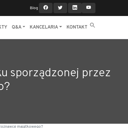
Blog
KTY
Q&A
KANCELARIA
KONTAKT
ku sporządzonej przez
o?
eczoznawcę majątkowego?