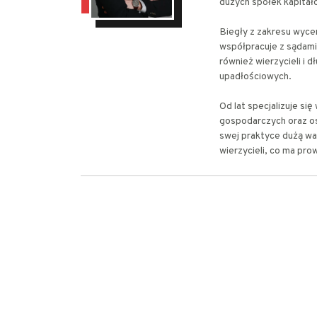
dużych spółek kapitało
Biegły z zakresu wyce
współpracuje z sądami
również wierzycieli i 
upadłościowych.
Od lat specjalizuje s
gospodarczych oraz os
swej praktyce dużą wa
wierzycieli, co ma pro