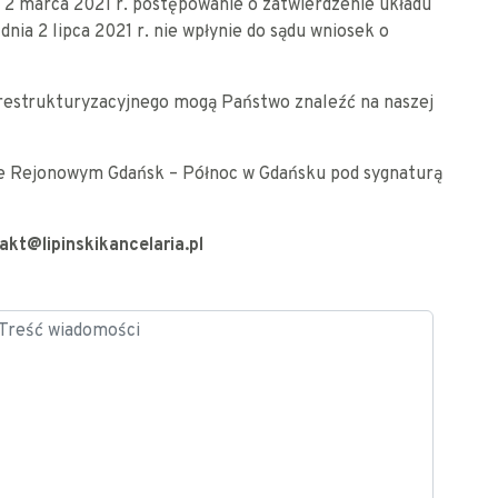
 2 marca 2021 r. postępowanie o zatwierdzenie układu
dnia 2 lipca 2021 r. nie wpłynie do sądu wniosek o
restrukturyzacyjnego mogą Państwo znaleźć na naszej
ie Rejonowym Gdańsk – Północ w Gdańsku pod sygnaturą
akt@lipinskikancelaria.pl