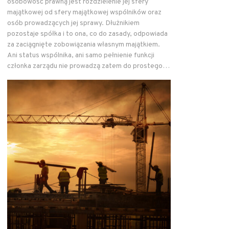
osobowość prawną jest rozdzielenie jej sfery
majątkowej od sfery majątkowej wspólników oraz
osób prowadzących jej sprawy. Dłużnikiem
pozostaje spółka i to ona, co do zasady, odpowiada
za zaciągnięte zobowiązania własnym majątkiem.
Ani status wspólnika, ani samo pełnienie funkcji
członka zarządu nie prowadzą zatem do prostego…