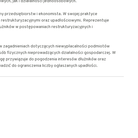
wych, jak i działalności jednoosobowych.
ny przedsiębiorstw i ekonomista. W swojej praktyce
 restrukturyzacyjnymi oraz upadłościowymi. Reprezentuje
dłużników w postępowaniach restrukturyzacyjnych i
ię w zagadnieniach dotyczących niewypłacalności podmiotów
ób fizycznych nieprowadzących działalności gospodarczej. W
gę przywiązuje do pogodzenia interesów dłużników oraz
wadzić do ograniczenia liczby ogłaszanych upadłości.