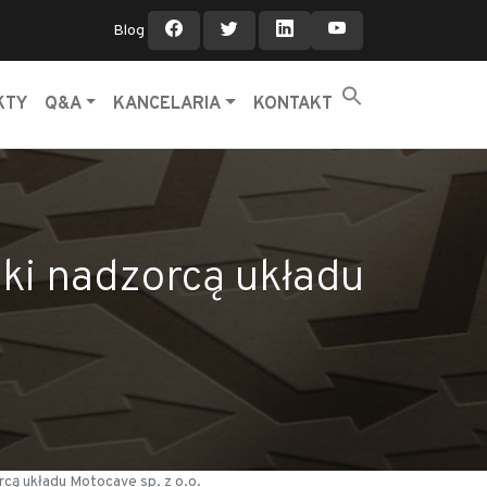
Blog
KTY
Q&A
KANCELARIA
KONTAKT
ski nadzorcą układu
rcą układu Motocave sp. z o.o.