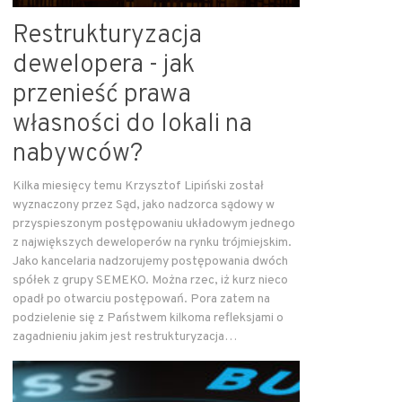
Restrukturyzacja
dewelopera - jak
przenieść prawa
własności do lokali na
nabywców?
Kilka miesięcy temu Krzysztof Lipiński został
wyznaczony przez Sąd, jako nadzorca sądowy w
przyspieszonym postępowaniu układowym jednego
z największych deweloperów na rynku trójmiejskim.
Jako kancelaria nadzorujemy postępowania dwóch
spółek z grupy SEMEKO. Można rzec, iż kurz nieco
opadł po otwarciu postępowań. Pora zatem na
podzielenie się z Państwem kilkoma refleksjami o
zagadnieniu jakim jest restrukturyzacja…