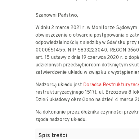
Szanowni Państwo,
W dniu 2 marca 2021 r. w Monitorze Sądowym
obwieszczenie o otwarciu postępowania o zat
odpowiedzialnością z siedzibą w Gdańsku przy
0000651455, NIP 5833223040, REGON 3660380
art. 15 ustawy z dnia 19 czerwca 2020 r. o d
udzielanych przedsiębiorcom dotkniętym sku
zatwierdzenie układu w związku z wystąpieni
Nadzorcą układu jest
Doradca Restrukturyzac
restrukturyzacyjnego 1517), ul. Brzozowa 8 lo
Dzień układowy określono na dzień 4 marca 20
Na dokonanie przez dłużnika czynności przek
zgoda nadzorcy układu.
Spis treści