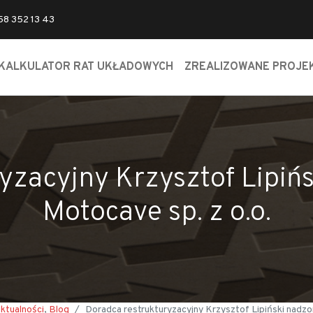
 58 352 13 43
KALKULATOR RAT UKŁADOWYCH
ZREALIZOWANE PROJE
yzacyjny Krzysztof Lipiń
Motocave sp. z o.o.
ktualności
,
Blog
Doradca restrukturyzacyjny Krzysztof Lipiński nadzo