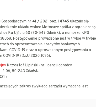
 i Gospodarczym nr
41 / 2021 poz. 14745
ukazało się
wierdzenie układu wobec Motocave spółka z ograniczoną
 ulicy Ku Ujściu 60 (80-549 Gdańsk), o numerze KRS
68. Postępowanie prowadzone jest w trybie w trybie
opłatach do oprocentowania kredytów bankowych
tkami COVID-19 oraz o uproszczonym postępowaniu o
em COVID-19 (Dz.U.2020.1086).
yjny
Krzysztof Lipiński (nr licencji doradcy
k. 2.06, 80-243 Gdańsk.
21 r.
raczających zakres zwykłego zarządu wymagana jest