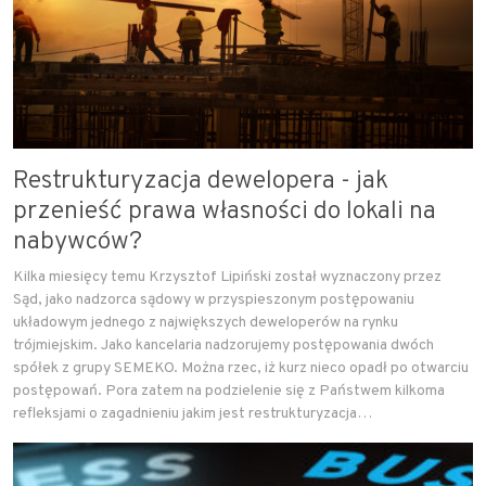
Restrukturyzacja dewelopera - jak
przenieść prawa własności do lokali na
nabywców?
Kilka miesięcy temu Krzysztof Lipiński został wyznaczony przez
Sąd, jako nadzorca sądowy w przyspieszonym postępowaniu
układowym jednego z największych deweloperów na rynku
trójmiejskim. Jako kancelaria nadzorujemy postępowania dwóch
spółek z grupy SEMEKO. Można rzec, iż kurz nieco opadł po otwarciu
postępowań. Pora zatem na podzielenie się z Państwem kilkoma
refleksjami o zagadnieniu jakim jest restrukturyzacja…