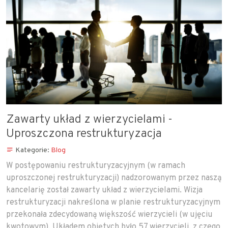
Zawarty układ z wierzycielami -
Uproszczona restrukturyzacja
Kategorie:
Blog
W postępowaniu restrukturyzacyjnym (w ramach
uproszczonej restrukturyzacji) nadzorowanym przez naszą
kancelarię został zawarty układ z wierzycielami. Wizja
restrukturyzacji nakreślona w planie restrukturyzacyjnym
przekonała zdecydowaną większość wierzycieli (w ujęciu
kwotowym). Układem objętych było 57 wierzycieli, z czego