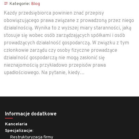
Kategorie:
Blog
Każdy przedsiębiorca powinien znać przepisy
obowiązującego prawa związane z prowadzoną przez niego
działalnością. Wynika to z wyższej miary staranności, jaką
stosuje się wobec osób zarządzających spółkami i osób
prowadzących działalność gospodarczą. W związku z tym
członkowie zarządu czy osoby fizyczne prowadzące
działalność gospodarczą nie mogą zasłonić się
nieznajomością przykładowo przepisów prawa
upadłościowego. Na pytanie, kiedy…
Informacje dodatkowe
Kancelaria
Specjalizacje:
Restrukturyzacja firmy