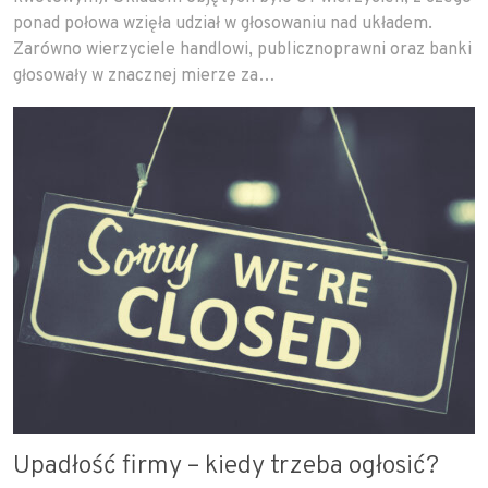
ponad połowa wzięła udział w głosowaniu nad układem.
Zarówno wierzyciele handlowi, publicznoprawni oraz banki
głosowały w znacznej mierze za…
Upadłość firmy – kiedy trzeba ogłosić?