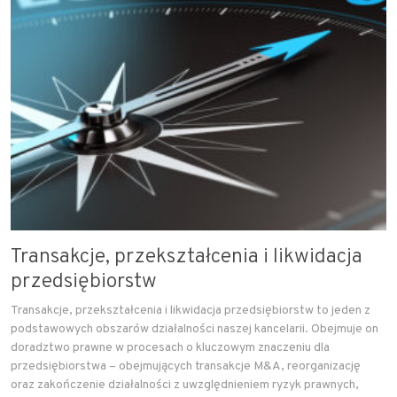
Transakcje, przekształcenia i likwidacja
przedsiębiorstw
Transakcje, przekształcenia i likwidacja przedsiębiorstw to jeden z
podstawowych obszarów działalności naszej kancelarii. Obejmuje on
doradztwo prawne w procesach o kluczowym znaczeniu dla
przedsiębiorstwa – obejmujących transakcje M&A, reorganizację
oraz zakończenie działalności z uwzględnieniem ryzyk prawnych,