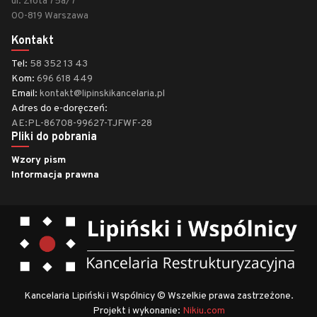
ul. Złota 75a/7
00-819 Warszawa
Kontakt
Tel:
58 352 13 43
Kom:
696 618 449
Email:
kontakt@lipinskikancelaria.pl
Adres do e-doręczeń:
AE:PL-86708-99627-TJFWF-28
Pliki do pobrania
Wzory pism
Informacja prawna
Kancelaria Lipiński i Wspólnicy © Wszelkie prawa zastrzeżone.
Projekt i wykonanie:
Nikiu.com