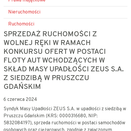
Prawa majątkowe
Nieruchomości
Ruchomości
SPRZEDAŻ RUCHOMOŚCI Z
WOLNEJ RĘKI W RAMACH
KONKURSU OFERT W POSTACI
FLOTY AUT WCHODZĄCYCH W
SKŁAD MASY UPADŁOŚCI ZEUS S.A.
Z SIEDZIBĄ W PRUSZCZU
GDAŃSKIM
6 czerwca 2024
Syndyk Masy Upadłości ZEUS S.A. w upadłości z siedzibą w
Pruszczu Gdańskim (KRS: 0000316680, NIP:
5832084197), sprzeda ruchomości w postaci samochodów
osobowych oraz ciężarowych, zgodnie z załączonym